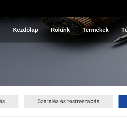
Kezdőlap
Rólunk
Termékek
Té
és
Szerelés és testreszabás