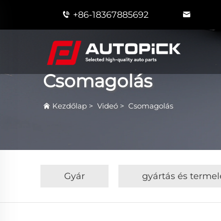
+86-18367885692
Csomagolás
Kezdőlap
>
Videó
>
Csomagolás
Gyár
gyártás és termel