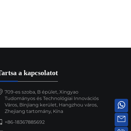
Tartsa a kapcsolatot
709-es szoba, B épület, Xingyao
Tudományos és Technológiai Innovációs
Város, Binjiang kerület, Hangzhou város,
Zhejiang tartomány, Kína
+86-18367885692