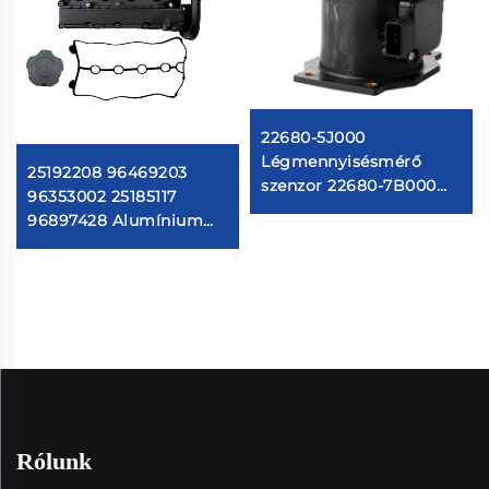
22680-5J000
Légmennyisésmérő
25192208 96469203
szenzor 22680-7B000
96353002 25185117
22680-7B001 74-50014
96897428 Alumínium
79021081 Nissan
szeleptető kompatibilis
Légmennyisésmérő
Daewoo Aveo Lacetti
szenzor légáramlásmérő
Optra Vivant G3
Rólunk