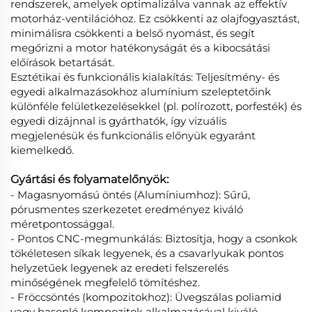
rendszerek, amelyek optimalizálva vannak az effektív
motorház-ventilációhoz. Ez csökkenti az olajfogyasztást,
minimálisra csökkenti a belső nyomást, és segít
megőrizni a motor hatékonyságát és a kibocsátási
előírások betartását.
Esztétikai és funkcionális kialakítás: Teljesítmény- és
egyedi alkalmazásokhoz alumínium szeleptetőink
különféle felületkezelésekkel (pl. polírozott, porfesték) és
egyedi dizájnnal is gyárthatók, így vizuális
megjelenésük és funkcionális előnyük egyaránt
kiemelkedő.
Gyártási és folyamatelőnyök:
- Magasnyomású öntés (Alumíniumhoz): Sűrű,
pórusmentes szerkezetet eredményez kiváló
méretpontossággal.
- Pontos CNC-megmunkálás: Biztosítja, hogy a csonkok
tökéletesen síkak legyenek, és a csavarlyukak pontos
helyzetűek legyenek az eredeti felszerelés
minőségének megfelelő tömítéshez.
- Fröccsöntés (kompozitokhoz): Üvegszálas poliamid
vagy hasonló kompozitok alkalmazásával kiváló