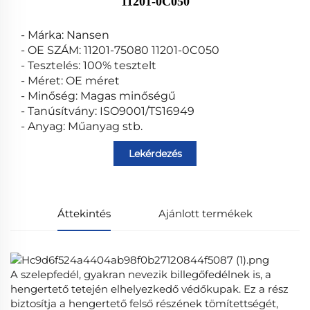
11201-0C050
- Márka: Nansen
- OE SZÁM: 11201-75080 11201-0C050
- Tesztelés: 100% tesztelt
- Méret: OE méret
- Minőség: Magas minőségű
- Tanúsítvány: ISO9001/TS16949
- Anyag: Műanyag stb.
Lekérdezés
Áttekintés
Ajánlott termékek
A szelepfedél, gyakran nevezik billegőfedélnek is, a
hengertető tetején elhelyezkedő védőkupak. Ez a rész
biztosítja a hengertető felső részének tömítettségét,