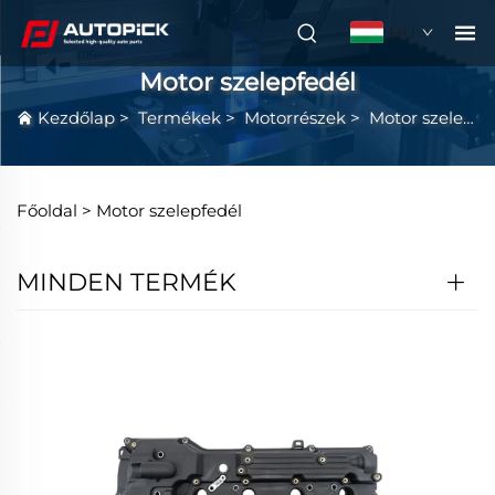
HU
Motor szelepfedél
Kezdőlap
>
Termékek
>
Motorrészek
>
Motor szelepfedél
Főoldal >
Motor szelepfedél
MINDEN TERMÉK