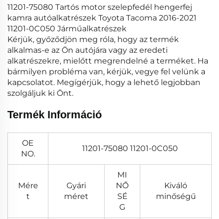
11201-75080 Tartós motor szelepfedél hengerfej
kamra autóalkatrészek Toyota Tacoma 2016-2021
11201-0C050 Járműalkatrészek
Kérjük, győződjön meg róla, hogy az termék
alkalmas-e az Ön autójára vagy az eredeti
alkatrészekre, mielőtt megrendelné a terméket. Ha
bármilyen probléma van, kérjük, vegye fel velünk a
kapcsolatot. Megígérjük, hogy a lehető legjobban
szolgáljuk ki Önt.
Termék Információ
OE
11201-75080 11201-0C050
NO.
MI
Mére
Gyári
NŐ
Kiváló
t
méret
SÉ
minőségű
G