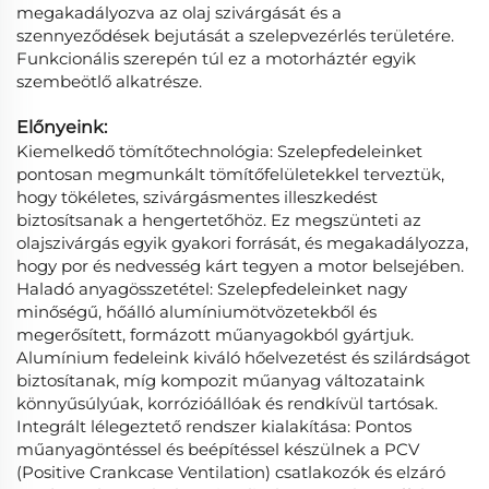
megakadályozva az olaj szivárgását és a
szennyeződések bejutását a szelepvezérlés területére.
Funkcionális szerepén túl ez a motorháztér egyik
szembeötlő alkatrésze.
Előnyeink:
Kiemelkedő tömítőtechnológia: Szelepfedeleinket
pontosan megmunkált tömítőfelületekkel terveztük,
hogy tökéletes, szivárgásmentes illeszkedést
biztosítsanak a hengertetőhöz. Ez megszünteti az
olajszivárgás egyik gyakori forrását, és megakadályozza,
hogy por és nedvesség kárt tegyen a motor belsejében.
Haladó anyagösszetétel: Szelepfedeleinket nagy
minőségű, hőálló alumíniumötvözetekből és
megerősített, formázott műanyagokból gyártjuk.
Alumínium fedeleink kiváló hőelvezetést és szilárdságot
biztosítanak, míg kompozit műanyag változataink
könnyűsúlyúak, korrózióállóak és rendkívül tartósak.
Integrált lélegeztető rendszer kialakítása: Pontos
műanyagöntéssel és beépítéssel készülnek a PCV
(Positive Crankcase Ventilation) csatlakozók és elzáró