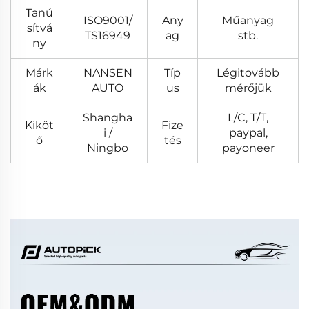
Tanú
ISO9001/
Any
Műanyag
sítvá
TS16949
ag
stb.
ny
Márk
NANSEN
Típ
Légitovább
ák
AUTO
us
mérőjük
Shangha
L/C, T/T,
Kiköt
Fize
i /
paypal,
ő
tés
Ningbo
payoneer