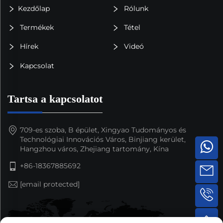
Kezdőlap
Rólunk
Termékek
Tétel
Hírek
Videó
Kapcsolat
Tartsa a kapcsolatot
709-es szoba, B épület, Xingyao Tudományos és
Technológiai Innovációs Város, Binjiang kerület,
Hangzhou város, Zhejiang tartomány, Kína
+86-18367885692
[email protected]