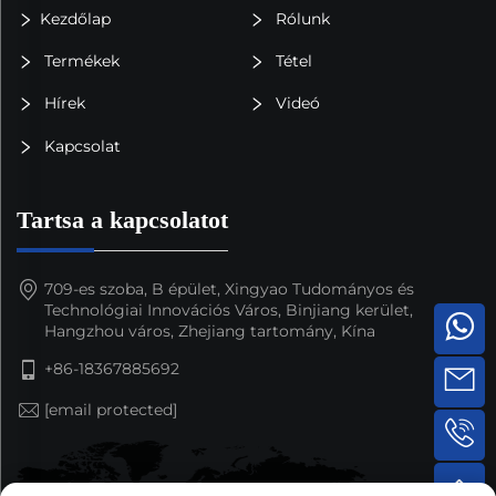
Kezdőlap
Rólunk
Termékek
Tétel
Hírek
Videó
Kapcsolat
Tartsa a kapcsolatot
709-es szoba, B épület, Xingyao Tudományos és
Technológiai Innovációs Város, Binjiang kerület,
Hangzhou város, Zhejiang tartomány, Kína
+86-18367885692
[email protected]