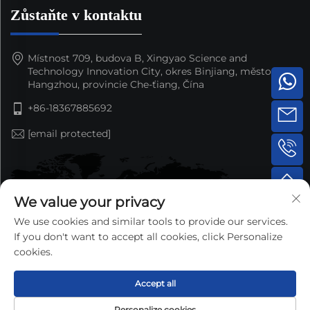
Zůstaňte v kontaktu
Místnost 709, budova B, Xingyao Science and
Technology Innovation City, okres Binjiang, město
Hangzhou, provincie Che-ťiang, Čína
+86-18367885692
[email protected]
We value your privacy
We use cookies and similar tools to provide our services.
If you don't want to accept all cookies, click Personalize
cookies.
Accept all
Copyright © 2025 by Hangzhou Nansen Auto Parts Co.,Ltd.
Personalize cookies