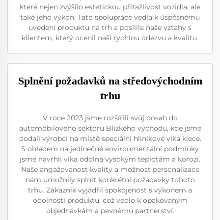
které nejen zvýšilo estetickou přitažlivost vozidla, ale
také jeho výkon. Tato spolupráce vedla k úspěšnému
uvedení produktu na trh a posílila naše vztahy s
klientem, který ocenil naši rychlou odezvu a kvalitu.
Splnění požadavků na středovýchodním
trhu
V roce 2023 jsme rozšířili svůj dosah do
automobilového sektoru Blízkého východu, kde jsme
dodali výrobci na místě speciální hliníkové víka klece.
S ohledem na jedinečné environmentální podmínky
jsme navrhli víka odolná vysokým teplotám a korozí.
Naše angažovanost kvality a možnost personalizace
nám umožnily splnit konkrétní požadavky tohoto
trhu. Zákazník vyjádřil spokojenost s výkonem a
odolností produktu, což vedlo k opakovaným
objednávkám a pevnému partnerství.