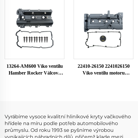
328i M3 E39 528i E36 E37
hlava Rocker komora pro
E38 Z3 11121703341
Nissan X-TRAIL
11121748630
132648H301 132648H300
13264-AM600 Víko ventilu
22410-26150 2241026150
Hamber Rocker Válcová
Víko ventilu motoru
hlava Komora klapky Pro
Hamber Rocker Válec hlavy
Nissan 350Z 13264-AM600
válců Komora klapky Pro
Hyundai Accent S těsněním
Vyrábíme vysoce kvalitní hliníkové kryty vačkového
hřídele na míru podle potřeb automobilového
průmyslu. Od roku 1993 se pyšníme výrobou
vynikajících náhradních dílů, přičemž klade mezi