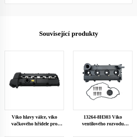
Související produkty
Víko hlavy válce, víko
13264-8H303 Víko
vačkového hřídele pro
ventilového rozvodu
BMW 3 5 Z řady E36 323i
Hamber Rocker Válcová