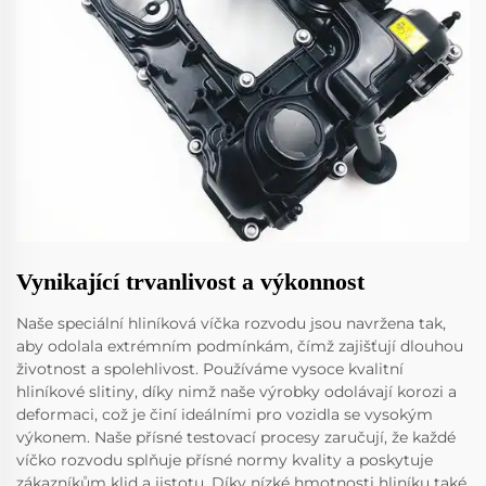
Vynikající trvanlivost a výkonnost
Naše speciální hliníková víčka rozvodu jsou navržena tak,
aby odolala extrémním podmínkám, čímž zajišťují dlouhou
životnost a spolehlivost. Používáme vysoce kvalitní
hliníkové slitiny, díky nimž naše výrobky odolávají korozi a
deformaci, což je činí ideálními pro vozidla se vysokým
výkonem. Naše přísné testovací procesy zaručují, že každé
víčko rozvodu splňuje přísné normy kvality a poskytuje
zákazníkům klid a jistotu. Díky nízké hmotnosti hliníku také