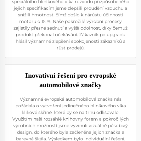
speciálního hliníkového víka rozvodu přizpůsobeného
jejich specifikacím jsme zlepšili proudění vzduchu a
snížili hmotnost, čímž došlo k nárůstu účinnosti
motoru o 15 %. Naše pokročilé výrobní procesy
zajistily přesné sednutí a vyšší odolnost, díky čemuž
produkt překonal očekávání. Zákazník po upgradu
hlásil významné zlepšení spokojenosti zákazníků a
růst prodejů.
Inovativní řešení pro evropské
automobilové značky
Významná evropská automobilová značka nás
požádala o vytvoření jedinečného hliníkového víka
klikové skříně, které by se na trhu odlišovalo.
Využitím naší rozsáhlé knihovny forem a pokročilých
výrobních možností jsme vyvinuli vizuálně působivý
design, do kterého byla začleněna jejich značka a
barevná škála. Výsledkem bylo individuální řešení,