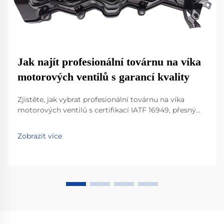
Jak najít profesionální továrnu na víka
motorových ventilů s garancí kvality
Zjistěte, jak vybrat profesionální továrnu na víka
motorových ventilů s certifikací IATF 16949, přesným
litím do forem a pokročilými testy kontroly kvality
pro spolehlivost na úrovni OEM. Dozvědět se více.
Zobrazit více