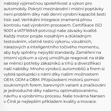
nabízejí výjimečnou spolehlivost a výkon pro
automobily. Pokrytí mezinárodní i místní poptávky
není problém díky naší denní výrobní kapacitě šesti
tisíc sad. Vertikální integrace znamená plnou
kontrolu nad výrobním procesem. Certifikace ISO
9001 a IATF16949 potvrzují naše závazky kvalitě.
Každý motor projde rozsáhlým a důkladným
testováním, včetně testů výkonu, vizuálních,
nárazových a inteligentního točivého momentu,
aby byly splněny nejvyšší standardy. Zaměření na
interní výzkum a vývoj umožňuje reagovat na stále
se měnící potřeby zákazníků a trhů a diverzifikaci
naší nabídky. Mnoho výrobců automobilů a firem si
vybírá spolupráci s námi díky našim možnostem
OEM, ODM a OBM. Přizpůsobení motorů pomocí
soukromých forem, barevných variant a značkování
je jednoduché díky našemu optimalizovanému
návrhu a výrobnímu procesu. Naše továrna Nansen
v Číně je nejlepším příkladem kvality a inovace.