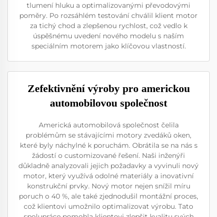
tlumení hluku a optimalizovanými převodovými
poměry. Po rozsáhlém testování chválil klient motor
za tichý chod a zlepšenou rychlost, což vedlo k
úspěšnému uvedení nového modelu s naším
speciálním motorem jako klíčovou vlastností.
Zefektivnění výroby pro americkou
automobilovou společnost
Americká automobilová společnost čelila
problémům se stávajícími motory zvedáků oken,
které byly náchylné k poruchám. Obrátila se na nás s
žádostí o customizované řešení. Naši inženýři
důkladně analyzovali jejich požadavky a vyvinuli nový
motor, který využívá odolné materiály a inovativní
konstrukční prvky. Nový motor nejen snížil míru
poruch o 40 %, ale také zjednodušil montážní proces,
což klientovi umožnilo optimalizovat výrobu. Tato
spolupráce pomohla klientovi zlepšit kvalitu svých