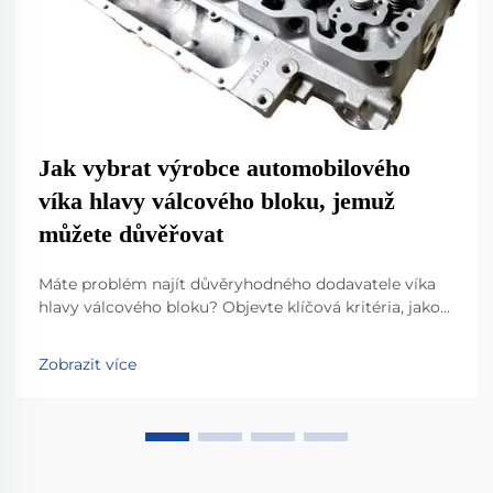
Jak vybrat výrobce automobilového
víka hlavy válcového bloku, jemuž
můžete důvěřovat
Máte problém najít důvěryhodného dodavatele víka
hlavy válcového bloku? Objevte klíčová kritéria, jako
je odolnost materiálu, shoda s normou IATF 16949 a
inovace v lehkých konstrukcích. Zjistěte, jak nejlepší
Zobrazit více
výrobci zajišťují výkon, kompatibilitu a připravenost
na budoucnost. Stáhněte si nyní svůj kontrolní
seznam pro výběr.