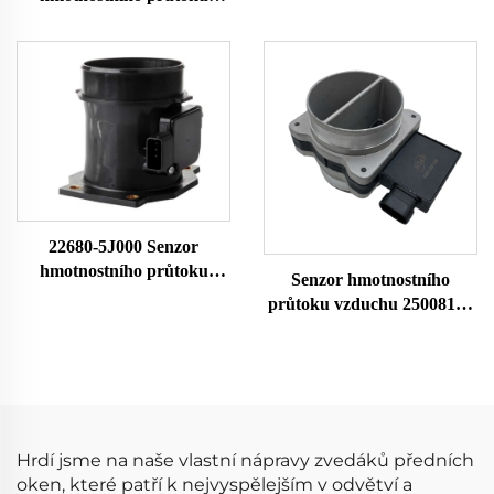
vzduchu pro Opel 93181894
vzduchu Land Rover MAF
55562389 Senzor průtoku
Meter 70419A ERR5595
vzduchu Vzduchový
průtokoměr
22680-5J000 Senzor
hmotnostního průtoku
Senzor hmotnostního
vzduchu 22680-7B000
průtoku vzduchu 25008176
22680-7B001 74-50014
25008207 25008302
79021081 pro Nissan Senzor
25008309 25180303 Pro
hmotnostního průtoku
Buick Chevrolet Senzor
vzduchu Měřič průtoku
hmotnostního průtoku
vzduchu
vzduchu Měřič průtoku
vzduchu
Hrdí jsme na naše vlastní nápravy zvedáků předních
oken, které patří k nejvyspělejším v odvětví a