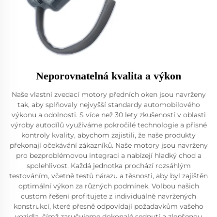
Neporovnatelná kvalita a výkon
Naše vlastní zvedací motory předních oken jsou navrženy
tak, aby splňovaly nejvyšší standardy automobilového
výkonu a odolnosti. S více než 30 lety zkušeností v oblasti
výroby autodílů využíváme pokročilé technologie a přísné
kontroly kvality, abychom zajistili, že naše produkty
překonají očekávání zákazníků. Naše motory jsou navrženy
pro bezproblémovou integraci a nabízejí hladký chod a
spolehlivost. Každá jednotka prochází rozsáhlým
testováním, včetně testů nárazu a těsnosti, aby byl zajištěn
optimální výkon za různých podmínek. Volbou našich
custom řešení profitujete z individuálně navržených
konstrukcí, které přesně odpovídají požadavkům vašeho
vozidla, čímž zaručujeme dokonalé sednutí a zlepšenou