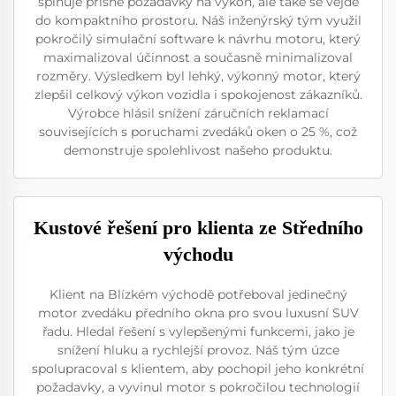
splňuje přísné požadavky na výkon, ale také se vejde
do kompaktního prostoru. Náš inženýrský tým využil
pokročilý simulační software k návrhu motoru, který
maximalizoval účinnost a současně minimalizoval
rozměry. Výsledkem byl lehký, výkonný motor, který
zlepšil celkový výkon vozidla i spokojenost zákazníků.
Výrobce hlásil snížení záručních reklamací
souvisejících s poruchami zvedáků oken o 25 %, což
demonstruje spolehlivost našeho produktu.
Kustové řešení pro klienta ze Středního
východu
Klient na Blízkém východě potřeboval jedinečný
motor zvedáku předního okna pro svou luxusní SUV
řadu. Hledal řešení s vylepšenými funkcemi, jako je
snížení hluku a rychlejší provoz. Náš tým úzce
spolupracoval s klientem, aby pochopil jeho konkrétní
požadavky, a vyvinul motor s pokročilou technologií