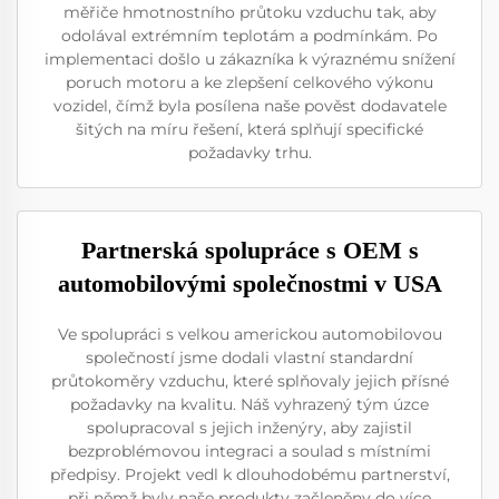
měřiče hmotnostního průtoku vzduchu tak, aby
odolával extrémním teplotám a podmínkám. Po
implementaci došlo u zákazníka k výraznému snížení
poruch motoru a ke zlepšení celkového výkonu
vozidel, čímž byla posílena naše pověst dodavatele
šitých na míru řešení, která splňují specifické
požadavky trhu.
Partnerská spolupráce s OEM s
automobilovými společnostmi v USA
Ve spolupráci s velkou americkou automobilovou
společností jsme dodali vlastní standardní
průtokoměry vzduchu, které splňovaly jejich přísné
požadavky na kvalitu. Náš vyhrazený tým úzce
spolupracoval s jejich inženýry, aby zajistil
bezproblémovou integraci a soulad s místními
předpisy. Projekt vedl k dlouhodobému partnerství,
při němž byly naše produkty začleněny do více