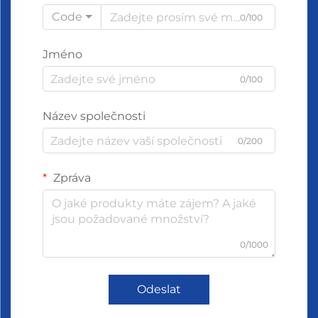
Code
0/100
Jméno
0/100
Název společnosti
0/200
Zpráva
0/1000
Odeslat