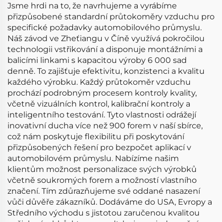
Jsme hrdi na to, že navrhujeme a vyrábíme
přizpůsobené standardní průtokoměry vzduchu pro
specifické požadavky automobilového průmyslu.
Náš závod ve Zheťiangu v Číně využívá pokročilou
technologii vstřikování a disponuje montážními a
balicími linkami s kapacitou výroby 6 000 sad
denně. To zajišťuje efektivitu, konzistenci a kvalitu
každého výrobku. Každý průtokoměr vzduchu
prochází podrobným procesem kontroly kvality,
včetně vizuálních kontrol, kalibrační kontroly a
inteligentního testování. Tyto vlastnosti odrážejí
inovativní ducha více než 900 forem v naší sbírce,
což nám poskytuje flexibilitu při poskytování
přizpůsobených řešení pro bezpočet aplikací v
automobilovém průmyslu. Nabízíme našim
klientům možnost personalizace svých výrobků
včetně soukromých forem a možností vlastního
značení. Tím zdůrazňujeme své oddané nasazení
vůči důvěře zákazníků. Dodáváme do USA, Evropy a
Středního východu s jistotou zaručenou kvalitou