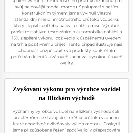
spolehlivý měřič hmotnostního průtoku vzduchu pro
svůj nejnovější model motoru. Spoluprací s naším
konstrukčním týmem jsme vyvinuli vlastní
standardní měřič hmotnostního průtoku vzduchu,
který zlepšil spotřebu paliva a snížil emise. Výrobek
prošel rozsáhlým testováním a automobilka nahlásila
15% zlepšení výkonu, což vedlo k úspěšnému uvedení
na trh a pozitivnímu přijetí. Tento případ ilustruje naši
schopnost přizpůsobit své produkty konkrétním
potřebám klientů a zároveň zachovat vysokou úroveň
kvality.
Zvyšování výkonu pro výrobce vozidel
na Blízkém východě
Významný výrobce vozidel na Blízkém východě čelil
problémům se stávajícími měřiči průtoku vzduchu,
které negativně ovlivňovaly výkon motoru. Poskytli
jsme přizpůsobené řešení spočívající v přepracování