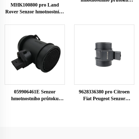
MHK100800 pro Land
vzduchu 1002355
Rover Senzor hmotnostního
A2C99285400 10197974 Pro
průtoku vzduchu MAF
MG Senzor MAF
Průtokoměr 10163
Průtokoměr vzduchu
0280218010 7516134 42905
86134 MHK100800 LM40
059906461E Senzor
9628336380 pro Citroen
hmotnostního průtoku
Fiat Peugeot Senzor
vzduchu 059906461EX
hmotnostního průtoku
059906461A Pro Audi
vzduchu MAF Meter 22682
0281002429 Senzor MAF
MF005 38618
Průtokoměr vzduchu
8ET009142141 70640005
7516086 42303 86086