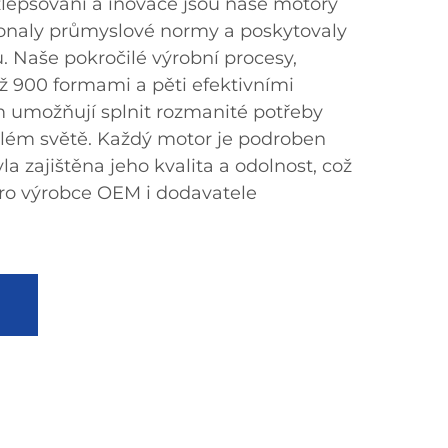
lepšování a inovace jsou naše motory
konaly průmyslové normy a poskytovaly
tu. Naše pokročilé výrobní procesy,
 900 formami a pěti efektivními
 umožňují splnit rozmanité potřeby
elém světě. Každý motor je podroben
a zajištěna jeho kvalita a odolnost, což
 pro výrobce OEM i dodavatele