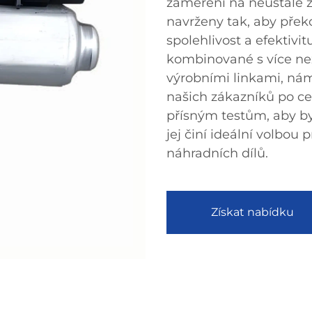
zaměření na neustálé z
navrženy tak, aby pře
spolehlivost a efektivi
kombinované s více než
výrobními linkami, nám
našich zákazníků po c
přísným testům, aby byl
jej činí ideální volbou
náhradních dílů.
Získat nabídku