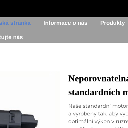
ká stránka
Informace o nás
Produkty
ujte nás
Neporovnatelná
standardních 
Naše standardní motor
a vyrobeny tak, aby vyd
optimální výkon v různ