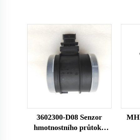
3602300-D08 Senzor
MHK
hmotnostního průtoku
vzduchu 314405866
hmo