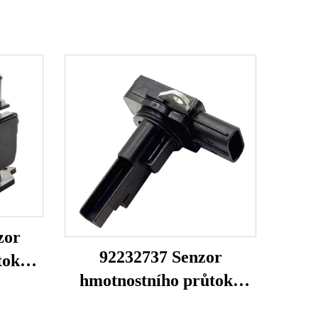
zor
92232737 Senzor
toku
hmotnostního průtoku
B000
vzduchu Pro Commodore
0014