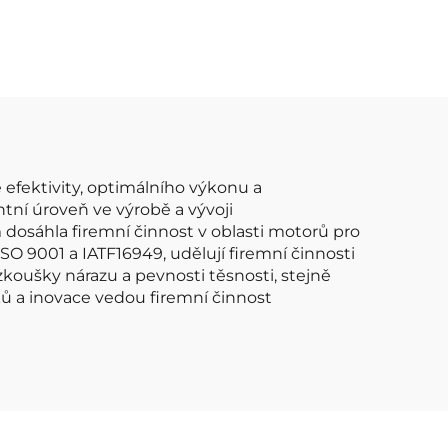
Sedan Wagon a UTE V6
san
Senzor hmotnostního
ního
průtoku vzduchu Měřič
Měřič
průtoku vzduchu
hu
efektivity, optimálního výkonu a
ntní úroveň ve výrobě a vývoji
dosáhla firemní činnost v oblasti motorů pro
SO 9001 a IATF16949, udělují firemní činnosti
 zkoušky nárazu a pevnosti těsnosti, stejně
ků a inovace vedou firemní činnost