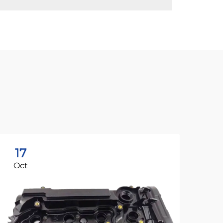
17
1
Oct
Oc