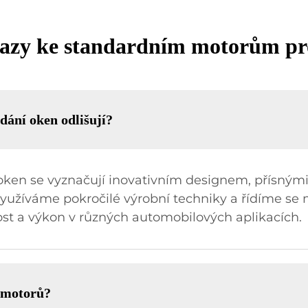
otazy ke standardním motorům pr
dání oken odlišují?
ken se vyznačují inovativním designem, přísnými
yužíváme pokročilé výrobní techniky a řídíme s
vost a výkon v různých automobilových aplikacích.
h motorů?