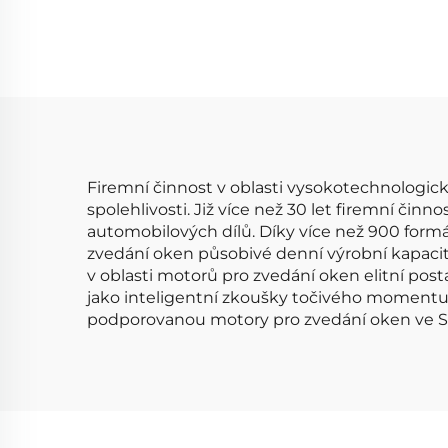
0281006202 HFM-7-ID
355314458 Senzor MAF,
P
měřič průtoku vzduchu
02
4290
Firemní činnost v oblasti vysokotechnologic
spolehlivosti. Již více než 30 let firemní čin
automobilových dílů. Díky více než 900 form
zvedání oken působivé denní výrobní kapacity 
v oblasti motorů pro zvedání oken elitní posta
jako inteligentní zkoušky točivého momentu a
podporovanou motory pro zvedání oken ve Sp