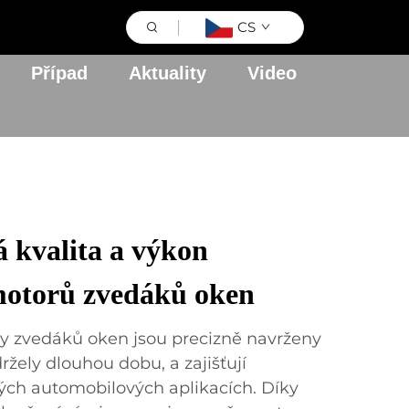
CS
Případ
Aktuality
Video
 kvalita a výkon
motorů zvedáků oken
y zvedáků oken jsou precizně navrženy
ržely dlouhou dobu, a zajišťují
ých automobilových aplikacích. Díky