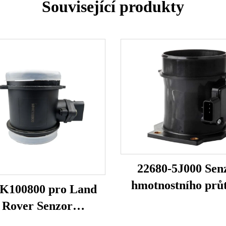
Související produkty
22680-5J000 Sen
hmotnostního prů
100800 pro Land
vzduchu 22680-7
Rover Senzor
22680-7B001 74-5
tnostního průtoku