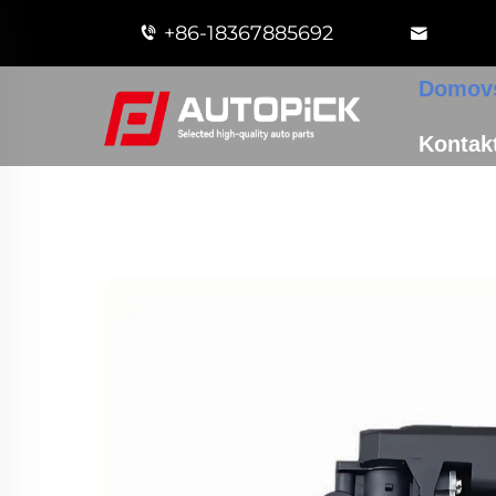
+86-18367885692
Domovs
Kontakt