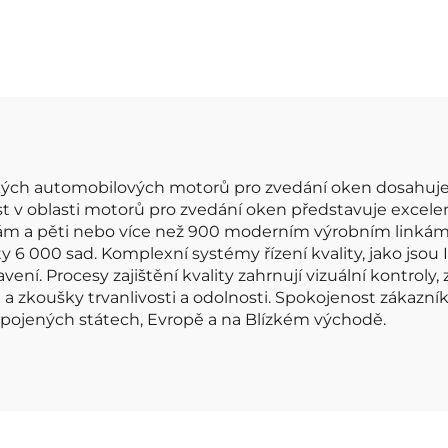
79021081 pro Nis
vzduchu MAF
Senzor hmotnost
růtokoměr 10163
průtoku vzduchu 
80218010 7516134
průtoku vzduc
5 86134 MHK100800
LM40
kých automobilových motorů pro zvedání oken dosahuje 
nost v oblasti motorů pro zvedání oken představuje excele
ám a pěti nebo více než 900 moderním výrobním linkám 
6 000 sad. Komplexní systémy řízení kvality, jako jsou I
vení. Procesy zajištění kvality zahrnují vizuální kontroly,
 zkoušky trvanlivosti a odolnosti. Spokojenost zákazní
ojených státech, Evropě a na Blízkém východě.