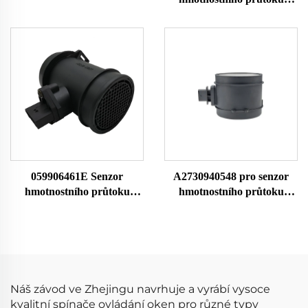
vzduchu Pro Commodore
vzduchu AFH50M-05
Sedan Wagon a UTE V6
19137065 Pro Buick
Senzor hmotnostního
Chevrolet 24508238 Senzor
průtoku vzduchu Měřič
hmotnostního průtoku
průtoku vzduchu
vzduchu Měřič průtoku
vzduchu
059906461E Senzor
A2730940548 pro senzor
hmotnostního průtoku
hmotnostního průtoku
vzduchu 059906461EX
vzduchu Mercedes-Benz
059906461A Pro Audi
MAF Meter LM1150
0281002429 Senzor MAF
0280218173 0280218190
Průtokoměr vzduchu
30114 558131 101355 29516
38788 7516213 42862
Náš závod ve Zhejingu navrhuje a vyrábí vysoce
kvalitní spínače ovládání oken pro různé typy