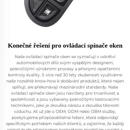
Konečné řešení pro ovládací spínače oken
Naše ovládací spínače oken se vyznačují v odvětví
automobilových dílů svým vyspělým designem,
pokročilými výrobními procesy a přísnými opatřeními
kontroly kvality. S více než 30 lety zkušeností využíváme
naše rozsáhlé know-how k dodávání produktů, které nejen
splňují, ale překonávají mezinárodní standardy. Naše
ovládací spínače oken jsou navrženy pro trvanlivost a
spolehlivost a jsou vybaveny pokročilými testovacími
technikami, jako je zkouška nárazu a zkouška těsnosti
vzduchu. Ať už jde o OEM, ODM nebo OBM služby,
poskytujeme přizpůsobitelná řešení, která odpovídají
specifickým potřebám našich klientů, a zajistíme, že každý
spínač bude přizpůsoben konkrétním modelům vozidel a