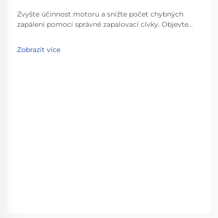
Zvyšte účinnost motoru a snižte počet chybných
zapálení pomocí správné zapalovací cívky. Objevte
klíčové technické parametry, rozdíly mezi
originálními (OEM) a náhradními díly a způsob
Zobrazit více
přizpůsobení cívek potřebám vašeho vozidla. Získejte
odborné rady ještě dnes.