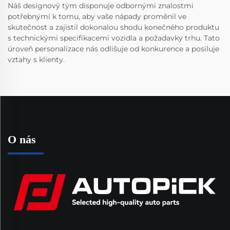
Náš designový tým disponuje odbornými znalostmi
potřebnými k tomu, aby vaše nápady proměnil ve
skutečnost a zajistil dokonalou shodu konečného produktu
s technickými specifikacemi vozidla a požadavky trhu. Tato
úroveň personalizace nás odlišuje od konkurence a posiluje
vztahy s klienty.
O nás