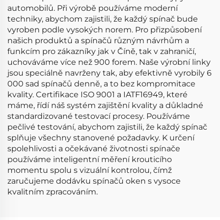
automobilů. Při výrobě používáme moderní
techniky, abychom zajistili, že každý spínač bude
vyroben podle vysokých norem. Pro přizpůsobení
našich produktů a spínačů různým návrhům a
funkcím pro zákazníky jak v Číně, tak v zahraničí,
uchováváme více než 900 forem. Naše výrobní linky
jsou speciálně navrženy tak, aby efektivně vyrobily 6
000 sad spínačů denně, a to bez kompromitace
kvality. Certifikace ISO 9001 a IATF16949, které
máme, řídí náš systém zajištění kvality a důkladné
standardizované testovací procesy. Používáme
pečlivé testování, abychom zajistili, že každý spínač
splňuje všechny stanovené požadavky. K určení
spolehlivosti a očekávané životnosti spínače
používáme inteligentní měření krouticího
momentu spolu s vizuální kontrolou, čímž
zaručujeme dodávku spínačů oken s vysoce
kvalitním zpracováním.