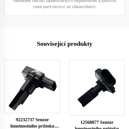
následek nárůst opakovaných objednávek a posílila
naše partnerství se zákazníkem.
Související produkty
92232737 Senzor
12568877 Senzor
hmotnostního průtoku
hmotnostního průtoku