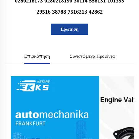
0280218173 0280218190 30114 558131 101355
29516 38788 7516213 42862
Ερώτηση
Επισκόπηση
Συνιστώμενα Προϊόντα