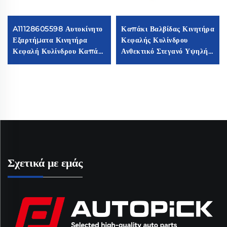
A11128605598 Αυτοκίνητο
Καπάκι Βαλβίδας Κινητήρα
Εξαρτήματα Κινητήρα
Κεφαλής Κυλίνδρου
Κεφαλή Κυλίνδρου Καπάκι
Ανθεκτικό Στεγανό Υψηλής
Εξαερωτήρα 11128605598
Ποιότητας Χωρίς Διαρροή
Συμβατό με BM.W F52
Λαδιού Υψηλή Απόδοση
G38 F49
Εύκολη Εγκατάσταση
Σχετικά με εμάς