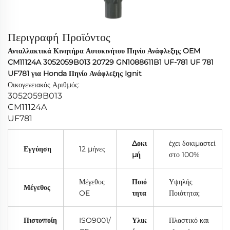
Περιγραφή Προϊόντος
Ανταλλακτικά Κινητήρα Αυτοκινήτου Πηνίο Ανάφλεξης OEM
CM11124A 3052059B013 20729 GN1088611B1 UF-781 UF 781
UF781 για Honda Πηνίο Ανάφλεξης Ignit
Οικογενειακός Αριθμός:
3052059B013
CM11124A
UF781
Δοκι
έχει δοκιμαστεί
Εγγύηση
12 μήνες
μή
στο 100%
Μέγεθος
Ποιό
Υψηλής
Μέγεθος
OE
τητα
Ποιότητας
Πιστοποίη
ISO9001/
Υλικ
Πλαστικό και