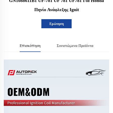
GN1088611B1 UF-781 UF 781 UF781 Για Honda
Πηνίο Ανάφλεξης Ignit
Ερώτηση
Επισκόπηση
Συνιστώμενα Προϊόντα