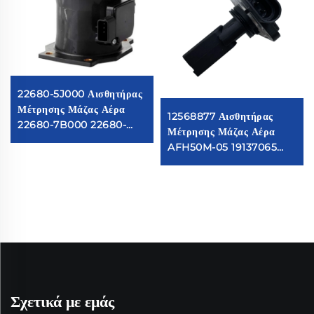
22680-5J000 Αισθητήρας
Μέτρησης Μάζας Αέρα
12568877 Αισθητήρας
22680-7B000 22680-
Μέτρησης Μάζας Αέρα
7B001 74-50014
AFH50M-05 19137065
79021081 για Nissan
Κατάλληλος για Buick
Αισθητήρας MAF
Chevrolet 24508238
Μετρητής Αέρα
Αισθητήρας MAF
Μετρητής Αέρα
Σχετικά με εμάς