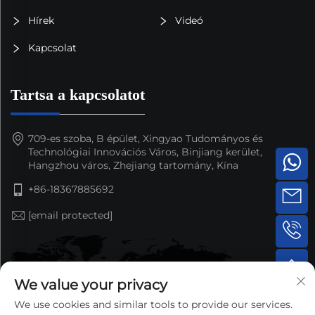
Hírek
Videó
Kapcsolat
Tartsa a kapcsolatot
709-es szoba, B épület, Xingyao Tudományos és
Technológiai Innovációs Város, Binjiang kerület,
Hangzhou város, Zhejiang tartomány, Kína
+86-18367885692
[email protected]
We value your privacy
We use cookies and similar tools to provide our services.