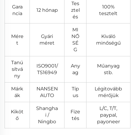
Tes
Gara
100%
12 hónap
ztel
ncia
tesztelt
és
MI
Mére
Gyári
NŐ
Kiváló
t
méret
SÉ
minőségű
G
Tanú
ISO9001/
Any
Műanyag
sítvá
TS16949
ag
stb.
ny
Márk
NANSEN
Típ
Légitovább
ák
AUTO
us
mérőjük
Shangha
L/C, T/T,
Kiköt
Fize
i /
paypal,
ő
tés
Ningbo
payoneer