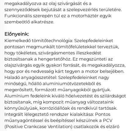
megakadályozva az olaj szivárgását és a
szennyeződések bejutását a szelepvezérlés területére.
Funkcionális szerepén túl ez a motorháztér egyik
szembeötlő alkatrésze.
Előnyeink:
Kiemelkedő tömítőtechnológia: Szelepfedeleinket
pontosan megmunkált tömítőfelületekkel terveztük,
hogy tökéletes, szivárgásmentes illeszkedést
biztosítsanak a hengertetőhöz. Ez megszünteti az
olajszivárgás egyik gyakori forrását, és megakadályozza,
hogy por és nedvesség kárt tegyen a motor belsejében.
Haladó anyagösszetétel: Szelepfedeleinket nagy
minőségű, hőálló alumíniumötvözetekből és
megerősített, formázott műanyagokból gyártjuk.
Alumínium fedeleink kiváló hőelvezetést és szilárdságot
biztosítanak, míg kompozit műanyag változataink
könnyűsúlyúak, korrózióállóak és rendkívül tartósak.
Integrált lélegeztető rendszer kialakítása: Pontos
műanyagöntéssel és beépítéssel készülnek a PCV
(Positive Crankcase Ventilation) csatlakozók és elzáró