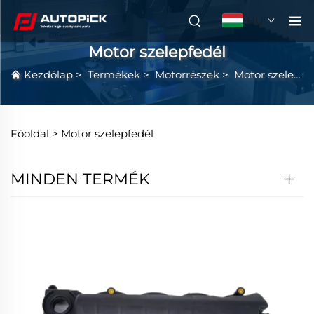
HU
Motor szelepfedél
Kezdőlap
>
Termékek
>
Motorrészek
>
Motor szelepfedél
Főoldal >
Motor szelepfedél
MINDEN TERMÉK