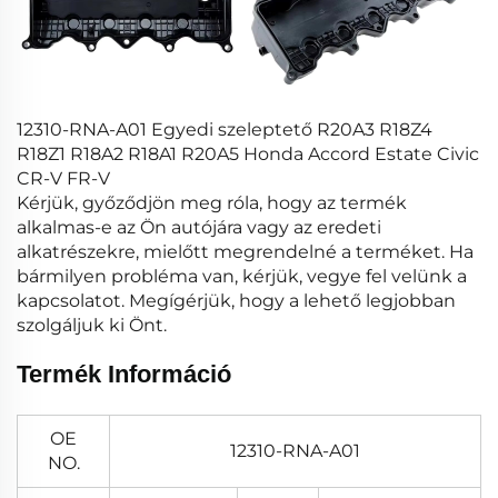
12310-RNA-A01 Egyedi szeleptető R20A3 R18Z4
R18Z1 R18A2 R18A1 R20A5 Honda Accord Estate Civic
CR-V FR-V
Kérjük, győződjön meg róla, hogy az termék
alkalmas-e az Ön autójára vagy az eredeti
alkatrészekre, mielőtt megrendelné a terméket. Ha
bármilyen probléma van, kérjük, vegye fel velünk a
kapcsolatot. Megígérjük, hogy a lehető legjobban
szolgáljuk ki Önt.
Termék Információ
OE
12310-RNA-A01
NO.