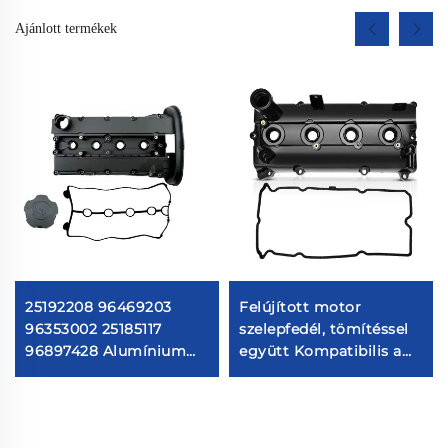
Ajánlott termékek
25192208 96469203
Felújított motor
96353002 25185117
szelepfedél, tömítéssel
96897428 Alumínium
együtt Kompatibilis a
szeleptető kompatibilis
Nissan Frontier 2005-
Daewoo Aveo Lacetti
2019 Nissan Frontier
Optra Vivant G3
2.5L QR25DE #
13264EA000