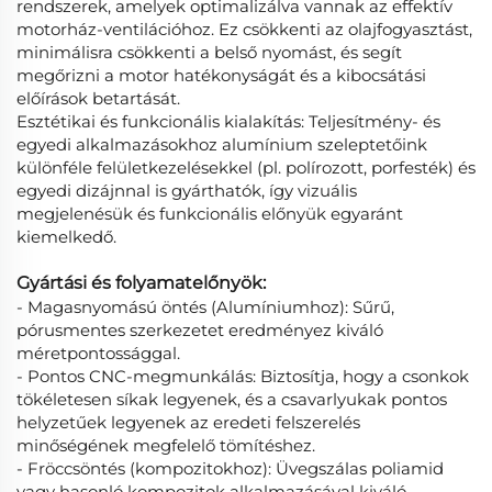
rendszerek, amelyek optimalizálva vannak az effektív
motorház-ventilációhoz. Ez csökkenti az olajfogyasztást,
minimálisra csökkenti a belső nyomást, és segít
megőrizni a motor hatékonyságát és a kibocsátási
előírások betartását.
Esztétikai és funkcionális kialakítás: Teljesítmény- és
egyedi alkalmazásokhoz alumínium szeleptetőink
különféle felületkezelésekkel (pl. polírozott, porfesték) és
egyedi dizájnnal is gyárthatók, így vizuális
megjelenésük és funkcionális előnyük egyaránt
kiemelkedő.
Gyártási és folyamatelőnyök:
- Magasnyomású öntés (Alumíniumhoz): Sűrű,
pórusmentes szerkezetet eredményez kiváló
méretpontossággal.
- Pontos CNC-megmunkálás: Biztosítja, hogy a csonkok
tökéletesen síkak legyenek, és a csavarlyukak pontos
helyzetűek legyenek az eredeti felszerelés
minőségének megfelelő tömítéshez.
- Fröccsöntés (kompozitokhoz): Üvegszálas poliamid
vagy hasonló kompozitok alkalmazásával kiváló