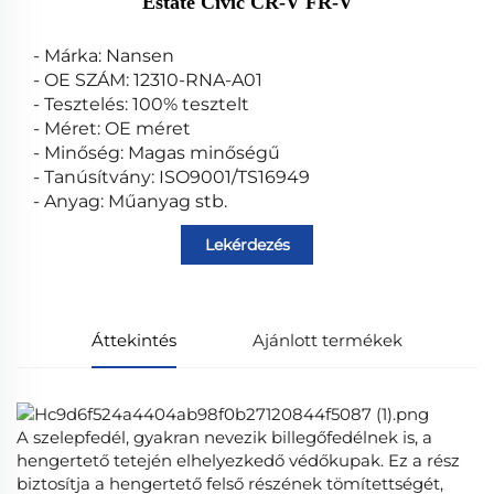
Estate Civic CR-V FR-V
- Márka: Nansen
- OE SZÁM: 12310-RNA-A01
- Tesztelés: 100% tesztelt
- Méret: OE méret
- Minőség: Magas minőségű
- Tanúsítvány: ISO9001/TS16949
- Anyag: Műanyag stb.
Lekérdezés
Áttekintés
Ajánlott termékek
A szelepfedél, gyakran nevezik billegőfedélnek is, a
hengertető tetején elhelyezkedő védőkupak. Ez a rész
biztosítja a hengertető felső részének tömítettségét,