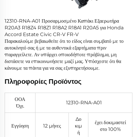
12310-RNA-A01 Προσαρμοσμένο Καπάκι Εξαερωτήρα
R20A3 R18Z4 R18Z1 R18A2 R18A1 R20A5 για Honda
Accord Estate Civic CR-V FR-V
Παρακαλούμε βεβαιωθείτε ότι το είδος είναι συμβατό με το
αυτοκίνητό σας ή με τα αυθεντικά εξαρτήματα πριν
παραγγείλετε. Αν υπάρχει οποιοδήποτε πρόβλημα, μη
διστάσετε να επικοινωνήσετε μαζί μας. Υπόσχεστε ότι θα
κάνουμε τα πάντα για να σας εξυπηρετήσουμε.
Πληροφορίες Προϊόντος
ΟΟΑ
12310-RNA-A01
Όχι.
Δο
έχει δοκιμαστεί
Εγγύηση
12 μήνες
κιμ
στο 100%
ή