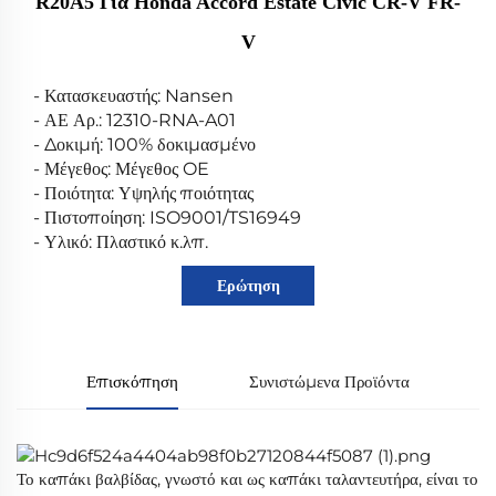
R20A5 Για Honda Accord Estate Civic CR-V FR-
V
- Κατασκευαστής: Nansen
- ΑΕ Αρ.: 12310-RNA-A01
- Δοκιμή: 100% δοκιμασμένο
- Μέγεθος: Μέγεθος OE
- Ποιότητα: Υψηλής ποιότητας
- Πιστοποίηση: ISO9001/TS16949
- Υλικό: Πλαστικό κ.λπ.
Ερώτηση
Επισκόπηση
Συνιστώμενα Προϊόντα
Το καπάκι βαλβίδας, γνωστό και ως καπάκι ταλαντευτήρα, είναι το