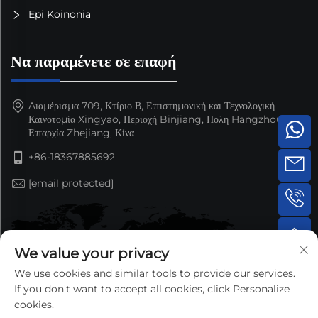
Epi Koinonia
Να παραμένετε σε επαφή
Διαμέρισμα 709, Κτίριο Β, Επιστημονική και Τεχνολογική
Καινοτομία Xingyao, Περιοχή Binjiang, Πόλη Hangzhou,
Επαρχία Zhejiang, Κίνα
+86-18367885692
[email protected]
We value your privacy
We use cookies and similar tools to provide our services.
If you don't want to accept all cookies, click Personalize
cookies.