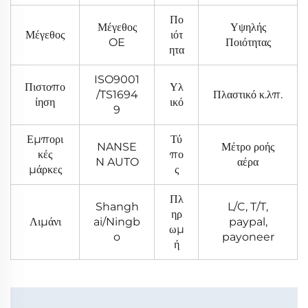
Πο
Μέγεθος
Υψηλής
Μέγεθος
ιότ
OE
Ποιότητας
ητα
ISO9001
Πιστοπο
Υλ
/TS1694
Πλαστικό κ.λπ.
ίηση
ικό
9
Εμπορι
Τύ
NANSE
Μέτρο ροής
κές
πο
N AUTO
αέρα
μάρκες
ς
Πλ
Shangh
L/C, T/T,
ηρ
Λιμάνι
ai/Ningb
paypal,
ωμ
o
payoneer
ή