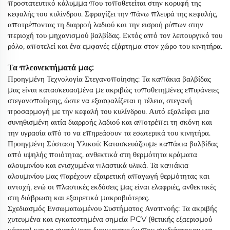
προστατευτικό κάλυμμα που τοποθετείται στην κορυφή της
κεφαλής του κυλίνδρου. Σφραγίζει την πάνω πλευρά της κεφαλής,
αποτρέποντας τη διαρροή λαδιού και την εισροή ρύπων στην
περιοχή του μηχανισμού βαλβίδας. Εκτός από τον λειτουργικό του
ρόλο, αποτελεί και ένα εμφανές εξάρτημα στον χώρο του κινητήρα.
Τα πλεονεκτήματά μας:
Προηγμένη Τεχνολογία Στεγανοποίησης: Τα καπάκια βαλβίδας
μας είναι κατασκευασμένα με ακριβώς τοποθετημένες επιφάνειες
στεγανοποίησης, ώστε να εξασφαλίζεται η τέλεια, στεγανή
προσαρμογή με την κεφαλή του κυλίνδρου. Αυτό εξαλείφει μια
συνηθισμένη αιτία διαρροής λαδιού και αποτρέπει τη σκόνη και
την υγρασία από το να επηρεάσουν τα εσωτερικά του κινητήρα.
Προηγμένη Σύσταση Υλικού: Κατασκευάζουμε καπάκια βαλβίδας
από υψηλής ποιότητας, ανθεκτικά στη θερμότητα κράματα
αλουμινίου και ενισχυμένα πλαστικά υλικά. Τα καπάκια
αλουμινίου μας παρέχουν εξαιρετική απαγωγή θερμότητας και
αντοχή, ενώ οι πλαστικές εκδόσεις μας είναι ελαφριές, ανθεκτικές
στη διάβρωση και εξαιρετικά μακροβιότερες.
Σχεδιασμός Ενσωματωμένου Συστήματος Αναπνοής: Τα ακριβής
χυτευμένα και εγκατεστημένα σημεία PCV (θετικής εξαερισμού
κάρτερ) και τα συστήματα διαχωριστικών που σχεδιάστηκαν για