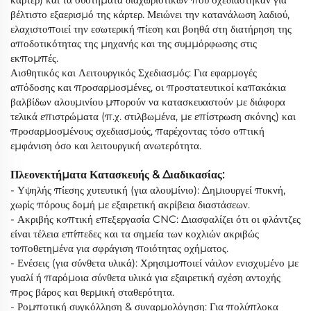
βέλτιστο εξαερισμό της κάρτερ. Μειώνει την κατανάλωση λαδιού,
ελαχιστοποιεί την εσωτερική πίεση και βοηθά στη διατήρηση της
αποδοτικότητας της μηχανής και της συμμόρφωσης στις
εκπομπές.
Αισθητικός και Λειτουργικός Σχεδιασμός: Για εφαρμογές
απόδοσης και προσαρμοσμένες, οι προστατευτικοί καπακάκια
βαλβίδων αλουμινίου μπορούν να κατασκευαστούν με διάφορα
τελικά επιστρώματα (π.χ. στιλβωμένα, με επίστρωση σκόνης) και
προσαρμοσμένους σχεδιασμούς, παρέχοντας τόσο οπτική
εμφάνιση όσο και λειτουργική ανωτερότητα.
Πλεονεκτήματα Κατασκευής & Διαδικασίας:
- Υψηλής πίεσης χυτευτική (για αλουμίνιο): Δημιουργεί πυκνή,
χωρίς πόρους δομή με εξαιρετική ακρίβεια διαστάσεων.
- Ακριβής κοπτική επεξεργασία CNC: Διασφαλίζει ότι οι φλάντζες
είναι τέλεια επίπεδες και τα σημεία των κοχλιών ακριβώς
τοποθετημένα για σφράγιση ποιότητας οχήματος.
- Ενέσεις (για σύνθετα υλικά): Χρησιμοποιεί νάιλον ενισχυμένο με
γυαλί ή παρόμοια σύνθετα υλικά για εξαιρετική σχέση αντοχής
προς βάρος και θερμική σταθερότητα.
- Ρομποτική συγκόλληση & συναρμολόγηση: Για πολύπλοκα