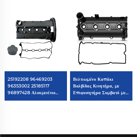
25192208 96469203
Βελτιωμένο Καπάκι
96353002 25185117
Βαλβίδας Κινητήρα, με
96897428 Αλουμινένιο
Επιφυσητήρα Συμβατό με
Καπάκι Εξαερωτήρα
Nissan Frontier 2005-
Κινητήρα Συμβατό με
2019 Nissan Frontier
Daewoo Aveo Lacetti
2.5L QR25DE #
Optra Vivant G3
13264EA000