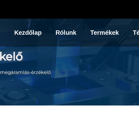
Kezdőlap
Rólunk
Termékek
Té
kelő
ömegáramlás-érzékelő