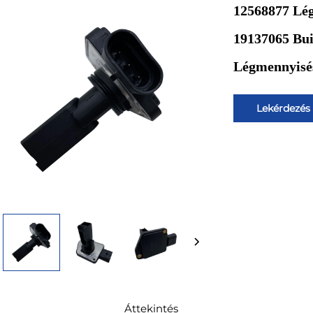
12568877 Lé
19137065 Bui
Légmennyisé
Lekérdezés
Áttekintés