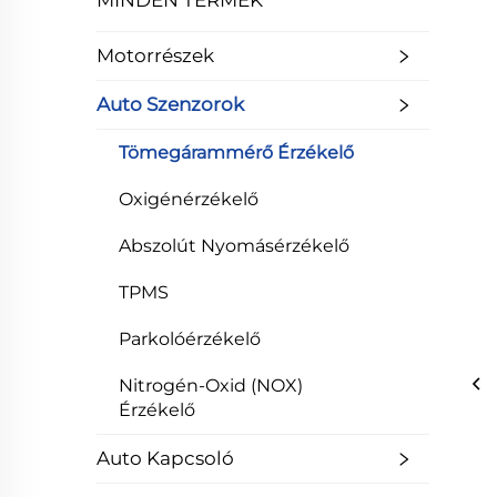
MINDEN TERMÉK
Motorrészek
Auto Szenzorok
Tömegárammérő Érzékelő
Oxigénérzékelő
Abszolút Nyomásérzékelő
TPMS
Parkolóérzékelő
Nitrogén-Oxid (NOX)
Érzékelő
Auto Kapcsoló