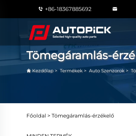
+86-18367885692
Tömegáramlás-érzé
Kezdőlap
>
Termékek
>
Auto Szenzorok
>
T
Főoldal >
Tömegáramlás-érzékelő