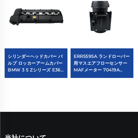
シリンダーヘッドカバー バ
ERR5595A ランドローバー
ルブ ロッカーアームカバー
用マスエアフローセンサー
BMW 3 5 Zシリーズ E36
MAFメーター 70419A
323i 328i M3 E39 528i
ERR5595
E36 E37 E38 Z3
11121703341 11121748630
当社について