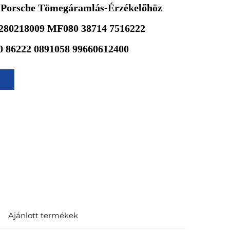
 Porsche Tömegáramlás-Érzékelőhöz
80218009 MF080 38714 7516222
0 86222 0891058 99660612400
Ajánlott termékek