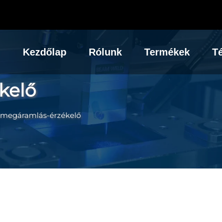
Kezdőlap
Rólunk
Termékek
Té
kelő
ömegáramlás-érzékelő