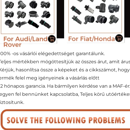
100% -os vásárlói elégedettséget garantálunk.
Teljes mértékben mögöttesítjük az összes árut, amit áru
Kérjük, hasonlítsa össze a képeket és a cikkszámot, hog
ermék felel meg igényeinek a vásárlás előtt
12 hónapos garancia. Ha bármilyen kérdése van a MAF-ér
egyen fel bennünket kapcsolatba, Teljes körű utóértéke
iztosítunk.