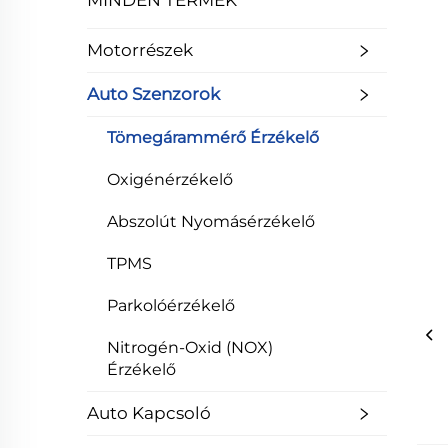
MINDEN TERMÉK
Motorrészek
Auto Szenzorok
Tömegárammérő Érzékelő
Oxigénérzékelő
Abszolút Nyomásérzékelő
TPMS
Parkolóérzékelő
Nitrogén-Oxid (NOX)
Érzékelő
Auto Kapcsoló