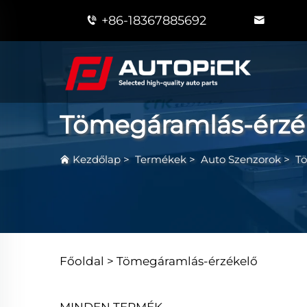
+86-18367885692
Tömegáramlás-érzé
Kezdőlap
>
Termékek
>
Auto Szenzorok
>
T
Főoldal >
Tömegáramlás-érzékelő