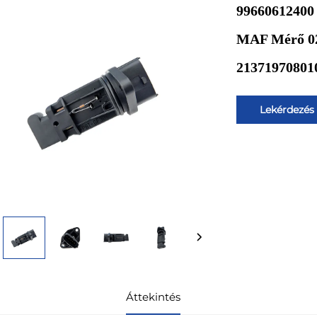
99660612400
MAF Mérő 02
21371970801
Lekérdezés
Áttekintés