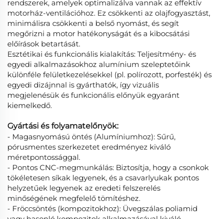
rendszerek, amelyek optimalizálva vannak az effektív
motorház-ventilációhoz. Ez csökkenti az olajfogyasztást,
minimálisra csökkenti a belső nyomást, és segít
megőrizni a motor hatékonyságát és a kibocsátási
előírások betartását.
Esztétikai és funkcionális kialakítás: Teljesítmény- és
egyedi alkalmazásokhoz alumínium szeleptetőink
különféle felületkezelésekkel (pl. polírozott, porfesték) és
egyedi dizájnnal is gyárthatók, így vizuális
megjelenésük és funkcionális előnyük egyaránt
kiemelkedő.
Gyártási és folyamatelőnyök:
- Magasnyomású öntés (Alumíniumhoz): Sűrű,
pórusmentes szerkezetet eredményez kiváló
méretpontossággal.
- Pontos CNC-megmunkálás: Biztosítja, hogy a csonkok
tökéletesen síkak legyenek, és a csavarlyukak pontos
helyzetűek legyenek az eredeti felszerelés
minőségének megfelelő tömítéshez.
- Fröccsöntés (kompozitokhoz): Üvegszálas poliamid
vagy hasonló kompozitok alkalmazásával kiváló