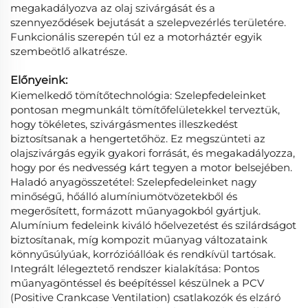
megakadályozva az olaj szivárgását és a
szennyeződések bejutását a szelepvezérlés területére.
Funkcionális szerepén túl ez a motorháztér egyik
szembeötlő alkatrésze.
Előnyeink:
Kiemelkedő tömítőtechnológia: Szelepfedeleinket
pontosan megmunkált tömítőfelületekkel terveztük,
hogy tökéletes, szivárgásmentes illeszkedést
biztosítsanak a hengertetőhöz. Ez megszünteti az
olajszivárgás egyik gyakori forrását, és megakadályozza,
hogy por és nedvesség kárt tegyen a motor belsejében.
Haladó anyagösszetétel: Szelepfedeleinket nagy
minőségű, hőálló alumíniumötvözetekből és
megerősített, formázott műanyagokból gyártjuk.
Alumínium fedeleink kiváló hőelvezetést és szilárdságot
biztosítanak, míg kompozit műanyag változataink
könnyűsúlyúak, korrózióállóak és rendkívül tartósak.
Integrált lélegeztető rendszer kialakítása: Pontos
műanyagöntéssel és beépítéssel készülnek a PCV
(Positive Crankcase Ventilation) csatlakozók és elzáró