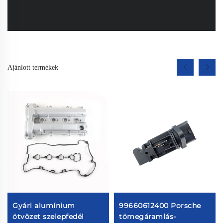
Ajánlott termékek
Gyári alumínium
99660612400 Porsche
ötvözet szelepfedél
tömegáramlás-