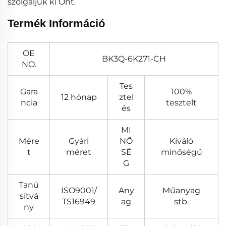
szolgáljuk ki Önt.
Termék Információ
OE
BK3Q-6K271-CH
NO.
Tes
Gara
100%
12 hónap
ztel
ncia
tesztelt
és
MI
Mére
Gyári
NŐ
Kiváló
t
méret
SÉ
minőségű
G
Tanú
ISO9001/
Any
Műanyag
sítvá
TS16949
ag
stb.
ny