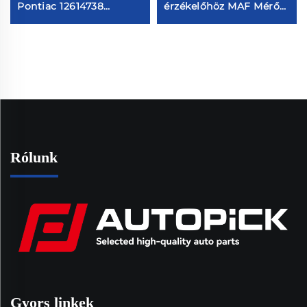
Pontiac 12614738
érzékelőhöz MAF Mérő
12587283 hengergyártó
0280218009 MF080
és tömítések új állapotú
38714 7516222
autóalkatrészek
213719708010 86222
szelepvezetés
0891058 99660612400
Rólunk
Gyors linkek