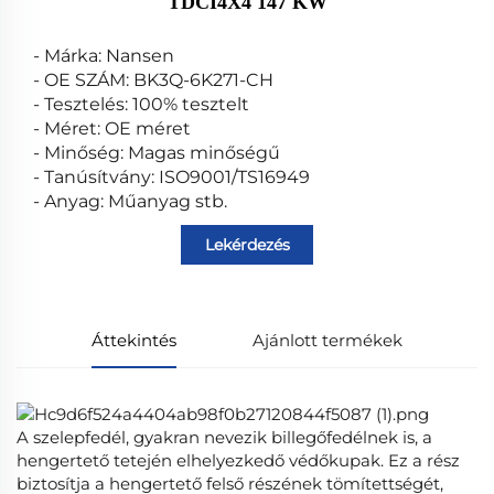
TDCI4X4 147 KW
- Márka: Nansen
- OE SZÁM: BK3Q-6K271-CH
- Tesztelés: 100% tesztelt
- Méret: OE méret
- Minőség: Magas minőségű
- Tanúsítvány: ISO9001/TS16949
- Anyag: Műanyag stb.
Lekérdezés
Áttekintés
Ajánlott termékek
A szelepfedél, gyakran nevezik billegőfedélnek is, a
hengertető tetején elhelyezkedő védőkupak. Ez a rész
biztosítja a hengertető felső részének tömítettségét,