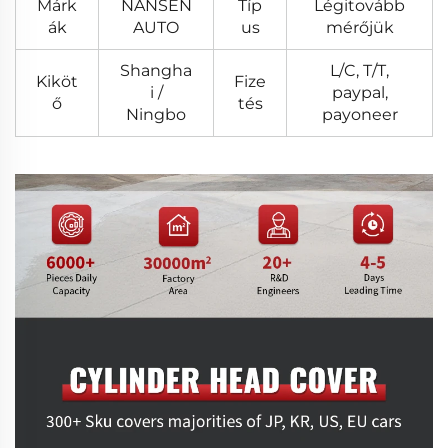
Márk
NANSEN
Típ
Légitovább
ák
AUTO
us
mérőjük
Shangha
L/C, T/T,
Kiköt
Fize
i /
paypal,
ő
tés
Ningbo
payoneer