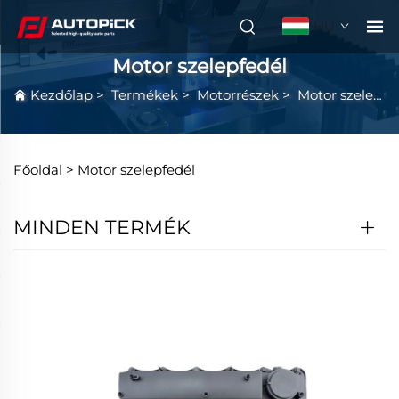
HU
Motor szelepfedél
Kezdőlap
>
Termékek
>
Motorrészek
>
Motor szelepfedél
Főoldal >
Motor szelepfedél
MINDEN TERMÉK