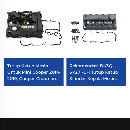
Tutup Katup Mesin
Rekomendasi BK3Q-
Untuk Mini Cooper 2014-
6K271-CH Tutup Katup
2019, Cooper Clubman
Silinder Kepala Mesin
2016-2019, Cooper
Suku Cadang Mobil
Countryman 2017-2019
Kompatibel dengan
L3 1.5L DOHC
Ranger 3.2 TDCI4X4
#11127611277
147KW