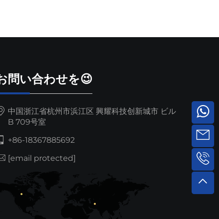
お問い合わせを😉
中国浙江省杭州市浜江区 興耀科技创新城市 ビル
B 709号室
+86-18367885692
[email protected]