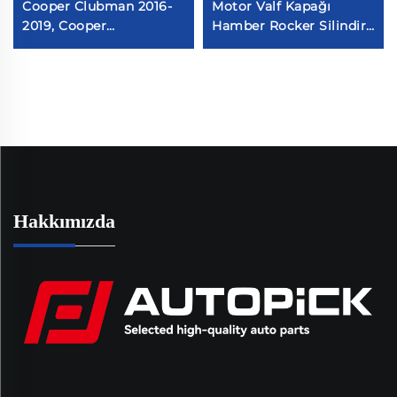
Cooper Clubman 2016-
Motor Valf Kapağı
2019, Cooper
Hamber Rocker Silindir
Countryman 2017-2019
Kapağı Rocker Kamarası
L3 1.5L DOHC için Motor
Gasket ile Hyundai
Valf Kapağı #11127611277
Accent Uyumlu
Hakkımızda