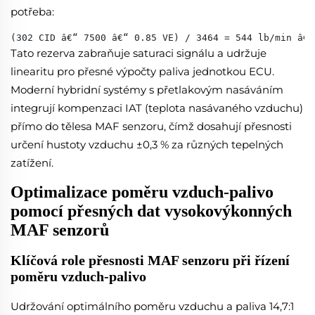
potřeba:
(302 CID â€“ 7500 â€“ 0.85 VE) / 3464 = 544 lb/min â€“
Tato rezerva zabraňuje saturaci signálu a udržuje
linearitu pro přesné výpočty paliva jednotkou ECU.
Moderní hybridní systémy s přetlakovým nasáváním
integrují kompenzaci IAT (teplota nasávaného vzduchu)
přímo do tělesa MAF senzoru, čímž dosahují přesnosti
určení hustoty vzduchu ±0,3 % za různých tepelných
zatížení.
Optimalizace poměru vzduch-palivo
pomocí přesných dat vysokovýkonných
MAF senzorů
Klíčová role přesnosti MAF senzoru při řízení
poměru vzduch-palivo
Udržování optimálního poměru vzduchu a paliva 14,7:1