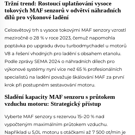
Tržní trend: Rostoucí uplatňování vysoce
tokových MAF senzorů v odvětví náhradních
dílů pro výkonové ladění
Celosvětový trh s vysoce tokovými MAF senzory vzrostl
meziročně o 28 % v roce 2023, čemuž napomohla
poptávka po upgradu dvou turbodmychadel u motorů
V8 a řešení vhodných pro ladění s obsahem etanolu.
Podle zprávy SEMA 2024 o náhradních dílech pro
výkonové systémy nyní více než 65 % profesionálních
specialistů na ladění považuje škálování MAF za první
krok při postupném sestavování motoru.
Sladění kapacity MAF senzoru s průtokem
vzduchu motoru: Strategický přístup
Vyberte MAF senzory s rezervou 15–20 % nad
vypočteným maximálním průtokem vzduchu.
Například u 5,0L motoru s otáčkami až 7 500 ot/min je