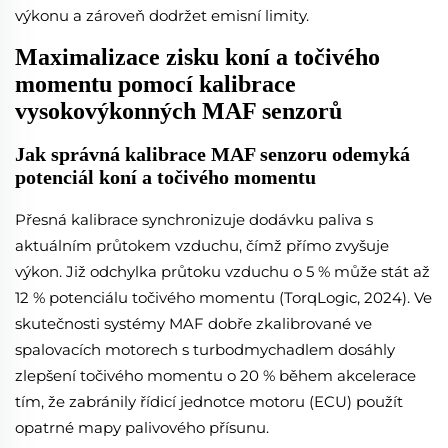
výkonu a zároveň dodržet emisní limity.
Maximalizace zisku koní a točivého
momentu pomocí kalibrace
vysokovýkonných MAF senzorů
Jak správná kalibrace MAF senzoru odemyká
potenciál koní a točivého momentu
Přesná kalibrace synchronizuje dodávku paliva s
aktuálním průtokem vzduchu, čímž přímo zvyšuje
výkon. Již odchylka průtoku vzduchu o 5 % může stát až
12 % potenciálu točivého momentu (TorqLogic, 2024). Ve
skutečnosti systémy MAF dobře zkalibrované ve
spalovacích motorech s turbodmychadlem dosáhly
zlepšení točivého momentu o 20 % během akcelerace
tím, že zabránily řídicí jednotce motoru (ECU) použít
opatrné mapy palivového přísunu.