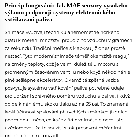
Princip fungování: Jak MAF senzory vysokého
výkonu podporují systémy elektronického
vstřikování paliva
Snímače využívají techniku anemometrie horkého
drátu k měření množství proudícího vzduchu v gramech
za sekundu. Tradiční měřiče s klapkou již dnes prostě
nestačí. Tyto moderní snímače téměř okamžitě reagují
na změny teploty, což je velmi důležité u motorů s
proměnným časováním ventilů nebo když někdo náhle
plně sešlápne akcelerátor. Okamžitá zpětná vazba
poskytuje systému vstřikování paliva potřebné údaje
pro udržení správného poměru vzduchu a paliva, i když
dojde k náhlému skoku tlaku až na 35 psi. To znamená
lepší účinnost spalování při rychlých změnách jízdních
podmínek – něco, co každý řidič vnímá, ale nemusí si
uvědomovat, že to souvisí s tak přesnými měřeními
probíhajícími na pozadí.