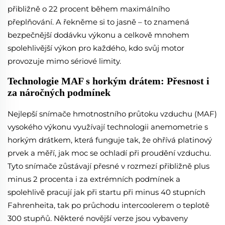
přibližně o 22 procent během maximálního
přeplňování. A řekněme si to jasně – to znamená
bezpečnější dodávku výkonu a celkově mnohem
spolehlivější výkon pro každého, kdo svůj motor
provozuje mimo sériové limity.
Technologie MAF s horkým drátem: Přesnost i
za náročných podmínek
Nejlepší snímače hmotnostního průtoku vzduchu (MAF)
vysokého výkonu využívají technologii anemometrie s
horkým drátkem, která funguje tak, že ohřívá platinový
prvek a měří, jak moc se ochladí při proudění vzduchu.
Tyto snímače zůstávají přesné v rozmezí přibližně plus
minus 2 procenta i za extrémních podmínek a
spolehlivě pracují jak při startu při minus 40 stupních
Fahrenheita, tak po průchodu intercoolerem o teplotě
300 stupňů. Některé novější verze jsou vybaveny