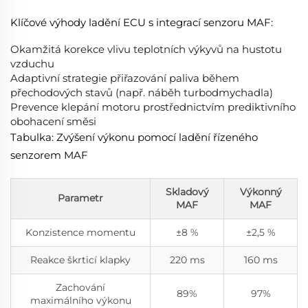
Klíčové výhody ladění ECU s integrací senzoru MAF:
Okamžitá korekce vlivu teplotních výkyvů na hustotu
vzduchu
Adaptivní strategie přiřazování paliva během
přechodových stavů (např. náběh turbodmychadla)
Prevence klepání motoru prostřednictvím prediktivního
obohacení směsi
Tabulka: Zvýšení výkonu pomocí ladění řízeného
senzorem MAF
Skladový
Výkonný
Parametr
MAF
MAF
Konzistence momentu
±8 %
±2,5 %
Reakce škrticí klapky
220 ms
160 ms
Zachování
89%
97%
maximálního výkonu