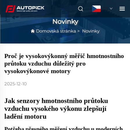
CS
Novinky
Domovská stránka
>
Novinky
Proč je vysokovýkonný měřič hmotnostního
průtoku vzduchu důležitý pro
vysokovýkonové motory
2025-12-10
Jak senzory hmotnostního průtoku
vzduchu vysokého výkonu zlepšují
ladění motoru
Potřeba přesného měření vzduchu u moderních