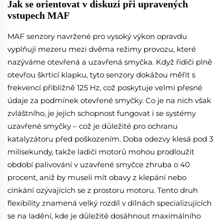
Jak se orientovat v diskuzi při upravených
vstupech MAF
MAF senzory navržené pro vysoký výkon opravdu
vyplňují mezeru mezi dvěma režimy provozu, které
nazýváme otevřená a uzavřená smyčka. Když řidiči plně
otevřou škrticí klapku, tyto senzory dokážou měřit s
frekvencí přibližně 125 Hz, což poskytuje velmi přesné
údaje za podmínek otevřené smyčky. Co je na nich však
zvláštního, je jejich schopnost fungovat i se systémy
uzavřené smyčky – což je důležité pro ochranu
katalyzátoru před poškozením. Doba odezvy klesá pod 3
milisekundy, takže ladiči motorů mohou prodloužit
období palivování v uzavřené smyčce zhruba o 40
procent, aniž by museli mít obavy z klepání nebo
cinkání ozývajících se z prostoru motoru. Tento druh
flexibility znamená velký rozdíl v dílnách specializujících
se na ladění, kde je důležité dosáhnout maximálního