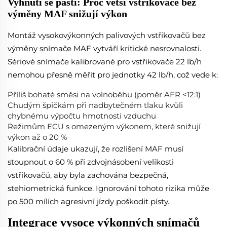
Vyhnutí se pasti: Proč větší vstřikovače bez
výměny MAF snižují výkon
Montáž vysokovýkonných palivových vstřikovačů bez
výměny snímače MAF vytváří kritické nesrovnalosti.
Sériové snímače kalibrované pro vstřikovače 22 lb/h
nemohou přesně měřit pro jednotky 42 lb/h, což vede k:
Příliš bohaté směsi na volnoběhu (poměr AFR <12:1)
Chudým špičkám při nadbytečném tlaku kvůli
chybnému výpočtu hmotnosti vzduchu
Režimům ECU s omezeným výkonem, které snižují
výkon až o 20 %
Kalibrační údaje ukazují, že rozlišení MAF musí
stoupnout o 60 % při zdvojnásobení velikosti
vstřikovačů, aby byla zachována bezpečná,
stehiometrická funkce. Ignorování tohoto rizika může
po 500 mílích agresivní jízdy poškodit písty.
Integrace vysoce výkonných snímačů