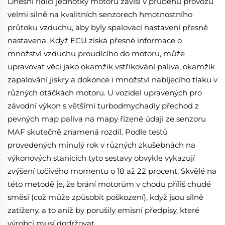
Dnešní řídicí jednotky motorů závisí v průběhu provozu
velmi silně na kvalitních senzorech hmotnostního
průtoku vzduchu, aby byly spalovací nastavení přesně
nastavena. Když ECU získá přesné informace o
množství vzduchu proudícího do motoru, může
upravovat věci jako okamžik vstřikování paliva, okamžik
zapalování jiskry a dokonce i množství nabíjecího tlaku v
různých otáčkách motoru. U vozidel upravených pro
závodní výkon s většími turbodmychadly přechod z
pevných map paliva na mapy řízené údaji ze senzoru
MAF skutečně znamená rozdíl. Podle testů
provedených minulý rok v různých zkušebnách na
výkonových stanicích tyto sestavy obvykle vykazují
zvýšení točivého momentu o 18 až 22 procent. Skvělé na
této metodě je, že brání motorům v chodu příliš chudé
směsi (což může způsobit poškození), když jsou silně
zatíženy, a to aniž by porušily emisní předpisy, které
výrobci musí dodržovat.