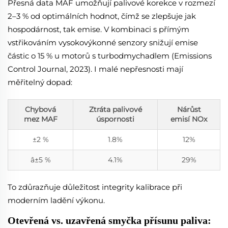
Přesná data MAF umožňují palivové korekce v rozmezí
2–3 % od optimálních hodnot, čímž se zlepšuje jak
hospodárnost, tak emise. V kombinaci s přímým
vstřikováním vysokovýkonné senzory snižují emise
částic o 15 % u motorů s turbodmychadlem (Emissions
Control Journal, 2023). I malé nepřesnosti mají
měřitelný dopad:
Chybová
Ztráta palivové
Nárůst
mez MAF
úspornosti
emisí NOx
±2 %
1.8%
12%
â±5 %
4.1%
29%
To zdůrazňuje důležitost integrity kalibrace při
moderním ladění výkonu.
Otevřená vs. uzavřená smyčka přísunu paliva: