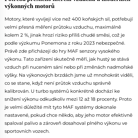
výkonných motorů
Motory, které vyvíjejí více než 400 koňských sil, potřebují
velmi přesná měření průtoku vzduchu, maximálně
kolem 2 %, jinak hrozí riziko příliš chudé směsi, což je
podle výzkumu Ponemona z roku 2023 nebezpečné.
Právě zde přicházejí do hry MAF senzory vysokého
výkonu. Tato zařízení skutečně měří, jak hustý se stává
vzduch při nuceném sání nebo při změnách nadmořské
výšky. Na výkonových brzdách jsme už mnohokrát viděli,
co se stane, když není průtok vzduchu správně
kalibrován. U turbo systémů konkrétně dochází ke
snížení výkonu odkudkoliv mezi 12 až 18 procenty. Proto
je velmi důležité mít tyto MAF systémy dokonale
nastavené, pokud chce někdo, aby jeho motor efektivně
spaloval palivo a zároveň dosahoval plného výkonu ve
sportovních vozech.