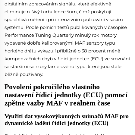
digitálním zpracováním signálu, které efektivně
eliminuje rušivý turbulence šum, čímž poskytují
spolehlivá měření i při intenzivním pulzování v sacím
systému. Podle polních testů publikovaných v časopise
Performance Tuning Quarterly minulý rok motory
vybavené dobře kalibrovanými MAF senzory typu
horkého drátu vykazují přibližně o 38 procent méně
kompenzačních chyb v řídicí jednotce (ECU) ve srovnání
se staršími senzory lamelového typu, které jsou stále
běžně používány.
Povolení pokročilého vlastního
nastavení řídicí jednotky (ECU) pomocí
zpětné vazby MAF v reálném čase
Využití dat vysokovýkonných snímačů MAF pro
dynamické ladění řídicí jednotky (ECU)