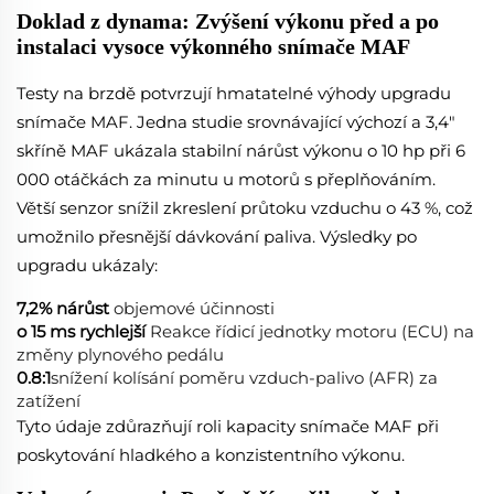
Doklad z dynama: Zvýšení výkonu před a po
instalaci vysoce výkonného snímače MAF
Testy na brzdě potvrzují hmatatelné výhody upgradu
snímače MAF. Jedna studie srovnávající výchozí a 3,4"
skříně MAF ukázala stabilní nárůst výkonu o 10 hp při 6
000 otáčkách za minutu u motorů s přeplňováním.
Větší senzor snížil zkreslení průtoku vzduchu o 43 %, což
umožnilo přesnější dávkování paliva. Výsledky po
upgradu ukázaly:
7,2% nárůst
objemové účinnosti
o 15 ms rychlejší
Reakce řídicí jednotky motoru (ECU) na
změny plynového pedálu
0.8:1
snížení kolísání poměru vzduch-palivo (AFR) za
zatížení
Tyto údaje zdůrazňují roli kapacity snímače MAF při
poskytování hladkého a konzistentního výkonu.