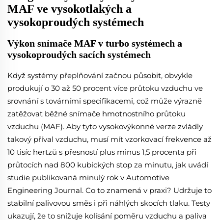
MAF ve vysokotlakých a
vysokoproudých systémech
Výkon snímače MAF v turbo systémech a
vysokoproudých sacích systémech
Když systémy přeplňování začnou působit, obvykle
produkují o 30 až 50 procent více průtoku vzduchu ve
srovnání s továrními specifikacemi, což může výrazně
zatěžovat běžné snímače hmotnostního průtoku
vzduchu (MAF). Aby tyto vysokovýkonné verze zvládly
takový příval vzduchu, musí mít vzorkovací frekvence až
10 tisíc hertzů s přesností plus minus 1,5 procenta při
průtocích nad 800 kubických stop za minutu, jak uvádí
studie publikovaná minulý rok v Automotive
Engineering Journal. Co to znamená v praxi? Udržuje to
stabilní palivovou směs i při náhlých skocích tlaku. Testy
ukazují, že to snižuje kolísání poměru vzduchu a paliva