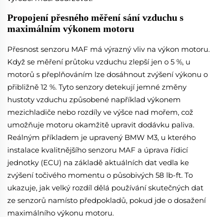
Propojení přesného měření sání vzduchu s
maximálním výkonem motoru
Přesnost senzoru MAF má výrazný vliv na výkon motoru.
Když se měření průtoku vzduchu zlepší jen o 5 %, u
motorů s přeplňováním lze dosáhnout zvýšení výkonu o
přibližně 12 %. Tyto senzory detekují jemné změny
hustoty vzduchu způsobené například výkonem
mezichladiče nebo rozdíly ve výšce nad mořem, což
umožňuje motoru okamžitě upravit dodávku paliva.
Reálným příkladem je upravený BMW M3, u kterého
instalace kvalitnějšího senzoru MAF a úprava řídicí
jednotky (ECU) na základě aktuálních dat vedla ke
zvýšení točivého momentu o působivých 58 lb-ft. To
ukazuje, jak velký rozdíl dělá používání skutečných dat
ze senzorů namísto předpokladů, pokud jde o dosažení
maximálního výkonu motoru.