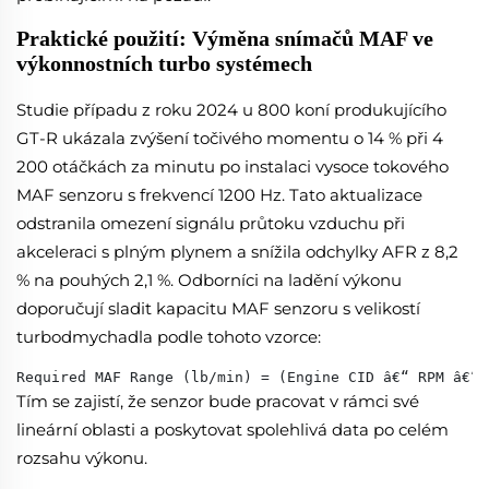
Praktické použití: Výměna snímačů MAF ve
výkonnostních turbo systémech
Studie případu z roku 2024 u 800 koní produkujícího
GT-R ukázala zvýšení točivého momentu o 14 % při 4
200 otáčkách za minutu po instalaci vysoce tokového
MAF senzoru s frekvencí 1200 Hz. Tato aktualizace
odstranila omezení signálu průtoku vzduchu při
akceleraci s plným plynem a snížila odchylky AFR z 8,2
% na pouhých 2,1 %. Odborníci na ladění výkonu
doporučují sladit kapacitu MAF senzoru s velikostí
turbodmychadla podle tohoto vzorce:
Required MAF Range (lb/min) = (Engine CID â€“ RPM â€“ 
Tím se zajistí, že senzor bude pracovat v rámci své
lineární oblasti a poskytovat spolehlivá data po celém
rozsahu výkonu.