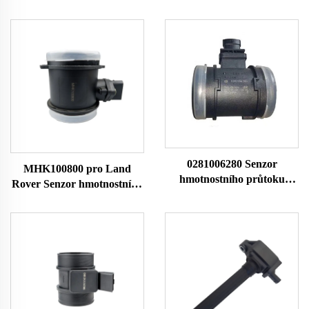
0281006280 Senzor
MHK100800 pro Land
hmotnostního průtoku
Rover Senzor hmotnostního
vzduchu 327800261 pro
průtoku vzduchu MAF
Faw Jiefang Senzor průtoku
Průtokoměr 10163
vzduchu Vzduchový
0280218010 7516134 42905
průtokoměr
86134 MHK100800 LM40