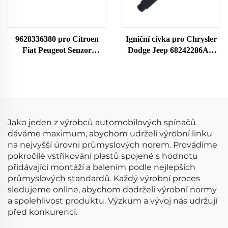
9628336380 pro Citroen
Igniční cívka pro Chrysler
Fiat Peugeot Senzor
Dodge Jeep 68242286AA
hmotnostního průtoku
UF754 UF751 68080580AB
vzduchu MAF Meter 22682
68242286AB K68242286AB
MF005 38618
8ET009142141 70640005
7516086 42303 86086
Jako jeden z výrobců automobilových spínačů
dáváme maximum, abychom udrželi výrobní linku
na nejvyšší úrovni průmyslových norem. Provádíme
pokročilé vstřikování plastů spojené s hodnotu
přidávající montáží a balením podle nejlepších
průmyslových standardů. Každý výrobní proces
sledujeme online, abychom dodrželi výrobní normy
a spolehlivost produktu. Výzkum a vývoj nás udržují
před konkurencí.