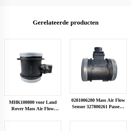
Gerelateerde producten
0281006280 Mass Air Flow
MHK100800 voor Land
Sensor 327800261 Passend
Rover Mass Air Flow
voor Faw Jiefang MAF-
Sensor MAF Meter 10163
sensor Luchtsnelheidsmeter
0280218010 7516134 42905
86134 MHK100800 LM40