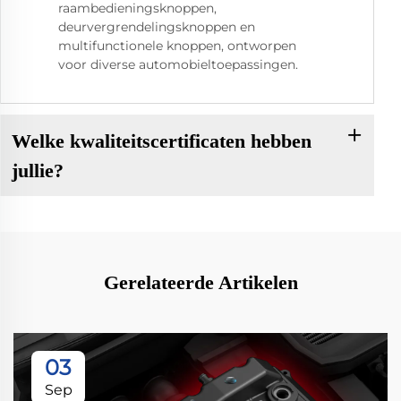
raambedieningsknoppen,
deurvergrendelingsknoppen en
multifunctionele knoppen, ontworpen
voor diverse automobieltoepassingen.
Welke kwaliteitscertificaten hebben
jullie?
Gerelateerde Artikelen
03
Sep