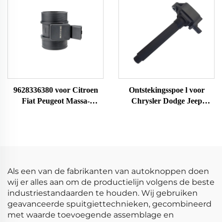
9628336380 voor Citroen
Ontstekingsspoe l voor
Fiat Peugeot Massa-
Chrysler Dodge Jeep
luchstroomsensor MAF-
68242286AA UF754 UF751
meter 22682 MF005 38618
68080580AB 68242286AB
8ET009142141 70640005
K68242286AB
7516086 42303 86086
Als een van de fabrikanten van autoknoppen doen
wij er alles aan om de productielijn volgens de beste
industriestandaarden te houden. Wij gebruiken
geavanceerde spuitgiettechnieken, gecombineerd
met waarde toevoegende assemblage en