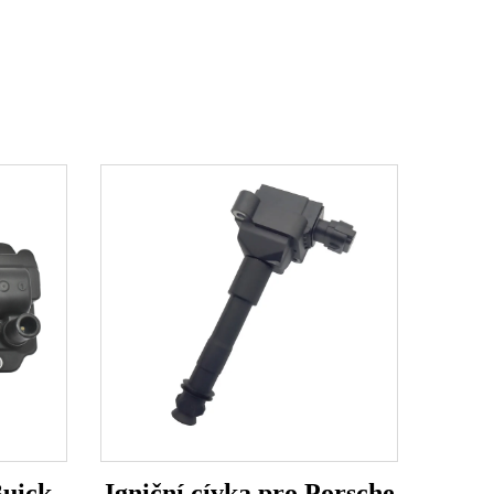
Buick
Igniční cívka pro Porsche