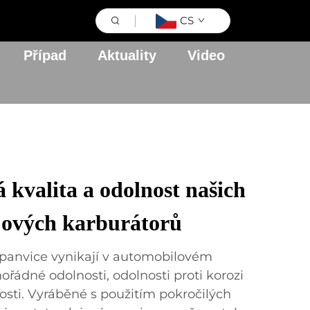
CS
Případ
Aktuality
Video
 kvalita a odolnost našich
jových karburátorů
 panvice vynikají v automobilovém
řádné odolnosti, odolnosti proti korozi
osti. Vyráběné s použitím pokročilých