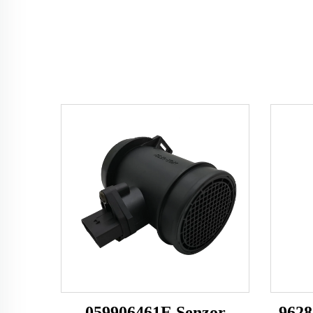
059906461E Senzor
9628