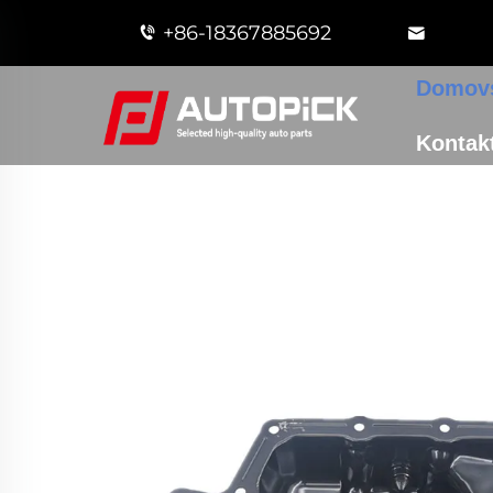
+86-18367885692
Domovs
Kontakt