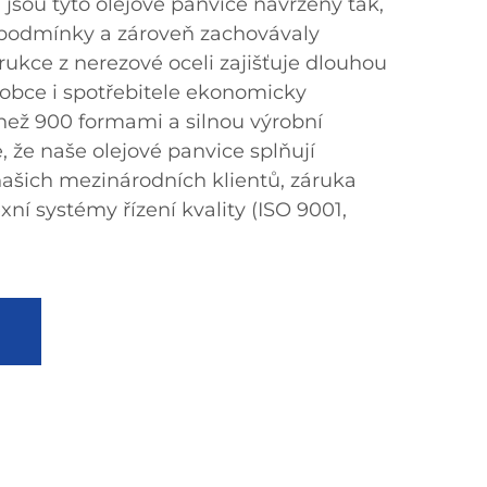
 jsou tyto olejové panvice navrženy tak,
 podmínky a zároveň zachovávaly
rukce z nerezové oceli zajišťuje dlouhou
ýrobce i spotřebitele ekonomicky
 než 900 formami a silnou výrobní
 že naše olejové panvice splňují
ašich mezinárodních klientů, záruka
ní systémy řízení kvality (ISO 9001,