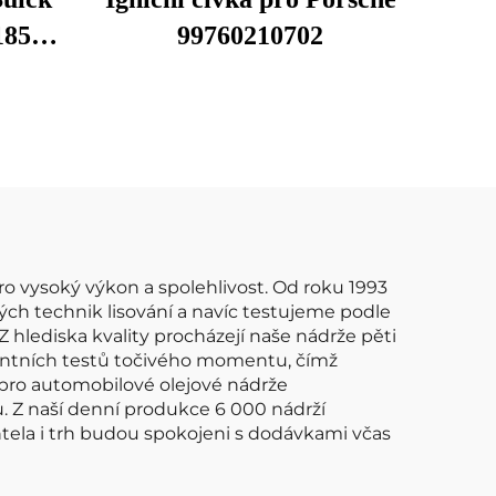
185
99760210702
153
145
C
C
ro vysoký výkon a spolehlivost. Od roku 1993
ných technik lisování a navíc testujeme podle
Z hlediska kvality procházejí naše nádrže pěti
ligentních testů točivého momentu, čímž
pro automobilové olejové nádrže
. Z naší denní produkce 6 000 nádrží
tela i trh budou spokojeni s dodávkami včas