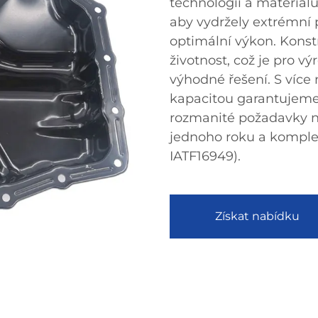
technologií a materiálů
aby vydržely extrémní
optimální výkon. Konst
životnost, což je pro v
výhodné řešení. S více
kapacitou garantujeme,
rozmanité požadavky n
jednoho roku a komplex
IATF16949).
Získat nabídku