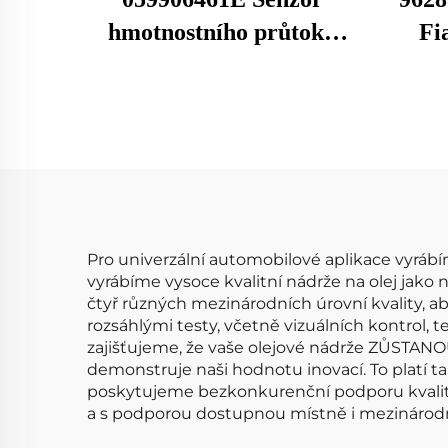
hmotnostního průtoku
Fi
vzduchu 059906461EX
hmo
059906461A Pro Audi
vz
0281002429 Senzor MAF
22
Průtokoměr vzduchu
8ET0
75
Pro univerzální automobilové aplikace vyrábím
vyrábíme vysoce kvalitní nádrže na olej jako 
čtyř různých mezinárodních úrovní kvality, ab
rozsáhlými testy, včetně vizuálních kontrol, 
zajišťujeme, že vaše olejové nádrže ZŮSTAN
demonstruje naši hodnotu inovací. To platí 
poskytujeme bezkonkurenční podporu kvality 
a s podporou dostupnou místně i mezinárod