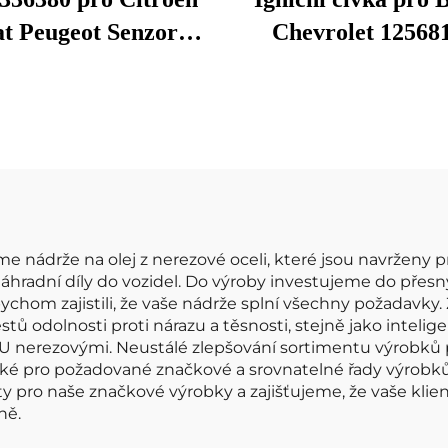
at Peugeot Senzor
Chevrolet 12568
tnostního průtoku
12579177 12587
duchu MAF Meter
12595088 5114AA
682 MF005 38618
H006T94171Z
09142141 70640005
H006T94172Z
16086 42303 86086
H6T40171ZC
H6T40271ZC
e nádrže na olej z nerezové oceli, které jsou navrženy p
náhradní díly do vozidel. Do výroby investujeme do přes
ychom zajistili, že vaše nádrže splní všechny požadavky. 
testů odolnosti proti nárazu a těsnosti, stejně jako inte
OU nerezovými. Neustálé zlepšování sortimentu výrobků 
také pro požadované značkové a srovnatelné řady výrobků
pro naše značkové výrobky a zajišťujeme, že vaše klien
ně.