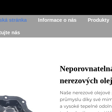
ká stránka
Informace o nás
Produkty
ujte nás
Neporovnatelná
nerezových ole
Naše nerezové olejové
průmyslu díky své mimo
a vysoké tepelné odoln