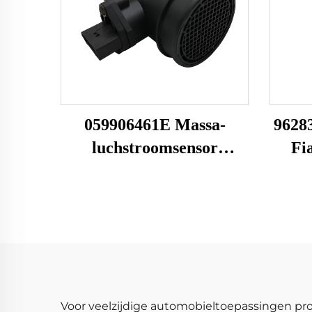
059906461E Massa-
9628
luchstroomsensor
Fi
059906461EX
luch
059906461A Passend voor
me
Audi 0281002429 MAF-
38
sensor luchtstroommeter
7064
Voor veelzijdige automobieltoepassingen pro