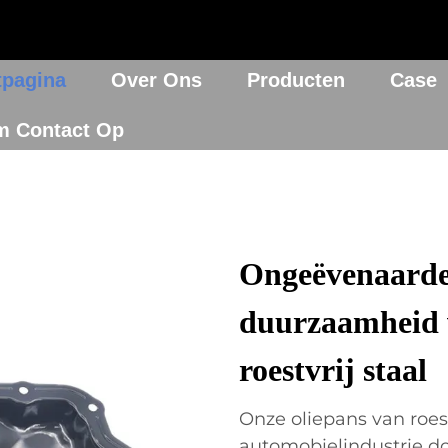
tpagina
Over Ons
Producten
Case
m Contact Op
Ongeëvenaarde 
duurzaamheid v
roestvrij staal
Onze oliepans van roest
automobielindustrie do