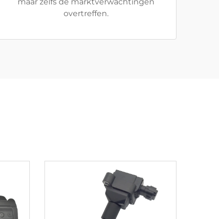
maar zelfs de marktverwachtingen
overtreffen.