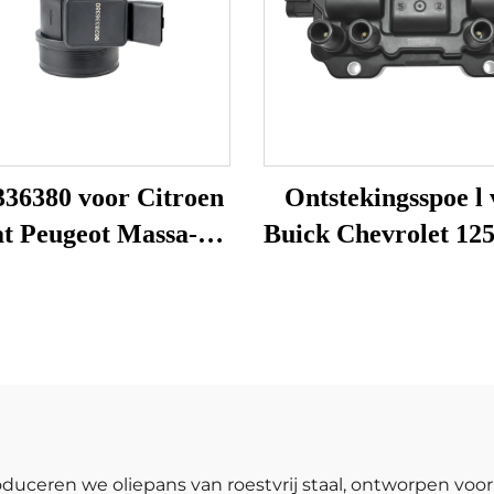
336380 voor Citroen
Ontstekingsspoe l
at Peugeot Massa-
Buick Chevrolet 12
stroomsensor MAF-
12579177 12587
ter 22682 MF005
12595088 5114AA
618 8ET009142141
H006T94171Z
0005 7516086 42303
H006T94172Z
86086
H6T40171ZC
H6T40271ZC
duceren we oliepans van roestvrij staal, ontworpen voor