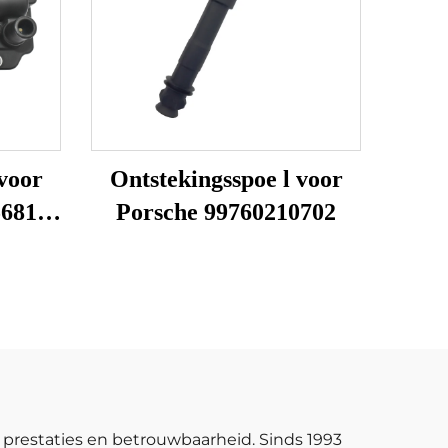
 voor
Ontstekingsspoe l voor
568185
Porsche 99760210702
153
145
C
C
 prestaties en betrouwbaarheid. Sinds 1993