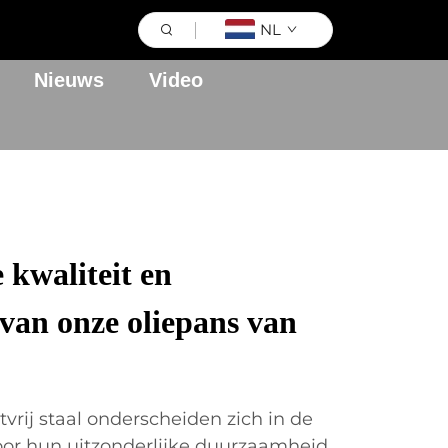
NL
Nieuws
Video
kwaliteit en
an onze oliepans van
vrij staal onderscheiden zich in de
or hun uitzonderlijke duurzaamheid,