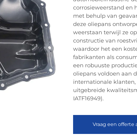
corrosieweerstand en 
met behulp van geavan
deze oliepans ontwor
weerstaan terwijl ze o
constructie van roestvr
waardoor het een koste
fabrikanten als consu
een robuuste productie
oliepans voldoen aan d
internationale klanten
uitgebreide kwaliteit
IATF16949).
Vraag een offerte 