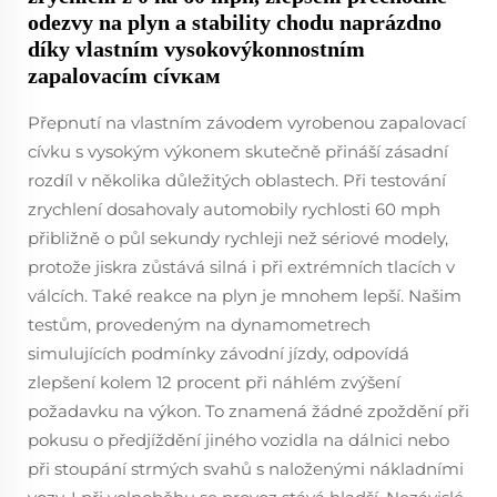
odezvy na plyn a stability chodu naprázdno
díky vlastním vysokovýkonnostním
zapalovacím cívкам
Přepnutí na vlastním závodem vyrobenou zapalovací
cívku s vysokým výkonem skutečně přináší zásadní
rozdíl v několika důležitých oblastech. Při testování
zrychlení dosahovaly automobily rychlosti 60 mph
přibližně o půl sekundy rychleji než sériové modely,
protože jiskra zůstává silná i při extrémních tlacích v
válcích. Také reakce na plyn je mnohem lepší. Našim
testům, provedeným na dynamometrech
simulujících podmínky závodní jízdy, odpovídá
zlepšení kolem 12 procent při náhlém zvýšení
požadavku na výkon. To znamená žádné zpoždění při
pokusu o předjíždění jiného vozidla na dálnici nebo
při stoupání strmých svahů s naloženými nákladními