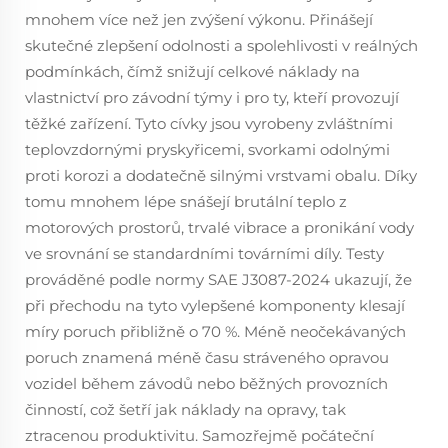
mnohem více než jen zvýšení výkonu. Přinášejí
skutečné zlepšení odolnosti a spolehlivosti v reálných
podmínkách, čímž snižují celkové náklady na
vlastnictví pro závodní týmy i pro ty, kteří provozují
těžké zařízení. Tyto cívky jsou vyrobeny zvláštními
teplovzdornými pryskyřicemi, svorkami odolnými
proti korozi a dodatečně silnými vrstvami obalu. Díky
tomu mnohem lépe snášejí brutální teplo z
motorových prostorů, trvalé vibrace a pronikání vody
ve srovnání se standardními továrními díly. Testy
prováděné podle normy SAE J3087-2024 ukazují, že
při přechodu na tyto vylepšené komponenty klesají
míry poruch přibližně o 70 %. Méně neočekávaných
poruch znamená méně času stráveného opravou
vozidel během závodů nebo běžných provozních
činností, což šetří jak náklady na opravy, tak
ztracenou produktivitu. Samozřejmě počáteční