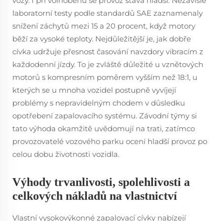
vozy. I při volnoběhu se provoz stává hladší. Nezávislé
laboratorní testy podle standardů SAE zaznamenaly
snížení záchytů mezi 15 a 20 procent, když motory
běží za vysoké teploty. Nejdůležitější je, jak dobře
cívka udržuje přesnost časování navzdory vibracím z
každodenní jízdy. To je zvláště důležité u vznětových
motorů s kompresním poměrem vyšším než 18:1, u
kterých se u mnoha vozidel postupně vyvíjejí
problémy s nepravidelným chodem v důsledku
opotřebení zapalovacího systému. Závodní týmy si
tato výhoda okamžitě uvědomují na trati, zatímco
provozovatelé vozového parku ocení hladší provoz po
celou dobu životnosti vozidla.
Výhody trvanlivosti, spolehlivosti a
celkových nákladů na vlastnictví
Vlastní vysokovýkonné zapalovací cívky nabízejí