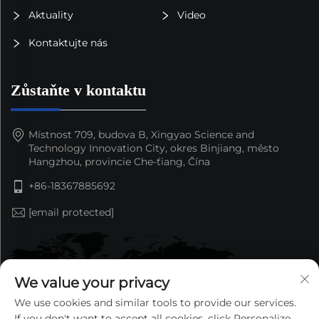
Aktuality
Video
Kontaktujte nás
Zůstaňte v kontaktu
Místnost 709, budova B, Xingyao Science and
Technology Innovation City, okres Binjiang, město
Hangzhou, provincie Che-ťiang, Čína
+86-18367885692
[email protected]
We value your privacy
We use cookies and similar tools to provide our services.
If you don't want to accept all cookies, click Personalize