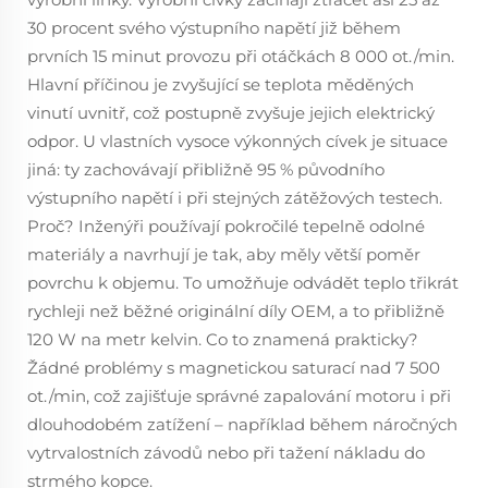
30 procent svého výstupního napětí již během
prvních 15 minut provozu při otáčkách 8 000 ot./min.
Hlavní příčinou je zvyšující se teplota měděných
vinutí uvnitř, což postupně zvyšuje jejich elektrický
odpor. U vlastních vysoce výkonných cívek je situace
jiná: ty zachovávají přibližně 95 % původního
výstupního napětí i při stejných zátěžových testech.
Proč? Inženýři používají pokročilé tepelně odolné
materiály a navrhují je tak, aby měly větší poměr
povrchu k objemu. To umožňuje odvádět teplo třikrát
rychleji než běžné originální díly OEM, a to přibližně
120 W na metr kelvin. Co to znamená prakticky?
Žádné problémy s magnetickou saturací nad 7 500
ot./min, což zajišťuje správné zapalování motoru i při
dlouhodobém zatížení – například během náročných
vytrvalostních závodů nebo při tažení nákladu do
strmého kopce.