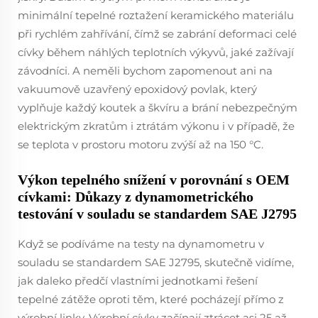
minimální tepelné roztažení keramického materiálu
při rychlém zahřívání, čímž se zabrání deformaci celé
cívky během náhlých teplotních výkyvů, jaké zažívají
závodníci. A neměli bychom zapomenout ani na
vakuumově uzavřený epoxidový povlak, který
vyplňuje každý koutek a škvíru a brání nebezpečným
elektrickým zkratům i ztrátám výkonu i v případě, že
se teplota v prostoru motoru zvýší až na 150 °C.
Výkon tepelného snížení v porovnání s OEM
cívkami: Důkazy z dynamometrického
testování v souladu se standardem SAE J2795
Když se podíváme na testy na dynamometru v
souladu se standardem SAE J2795, skutečně vidíme,
jak daleko předčí vlastními jednotkami řešení
tepelné zátěže oproti těm, které pocházejí přímo z
výrobní linky. Výrobní cívky začínají ztrácet asi 25 až