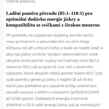
vlastně pokazilo.
Ladění poměru převodu (85:1–110:1) pro
optimální dodávku energie jiskry a
kompatibilitu se svíčkami s širokou mezerou
Při pohledu na zapalovací systémy poměr závitů
mezi primárním a sekundárním vinutím hraje
klíčovou roli při určování toho, o kolik se napětí zesílí a
jaký typ jiskry vznikne. Výrobci výkonnostních cívek
obvykle tento poměr zvyšují na hodnoty mezi 85:1 a
dokonce 110:1, což je výrazně více než u továrního
vybavení, které obvykle nabízí poměr kolem 60:1. Tyto
vyšší poměry generují jiskry o napětí 35 až 45 kV,
které jsou potřebné pro zápalné svíčky určené pro
závodní provoz s většími mezerami (přibližně 0,040
až 0,050 palce). Dodatečná energie znamená
přibližně o 25 % vyšší energii jiskry, což je rozhodující