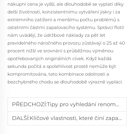
nákupní cena je vyšší, ale dlouhodobě se vyplatí díky
delší životnosti, konzistentnímu vytváření jiskry i za
extrémního zatížení a menšímu počtu problémů s
ostatními částmi zapalovacího systému. Správci flotil
nám uvádějí, že údržbové náklady za pět let
pravidelného náročného provozu zůstávají o 25 až 40
procent nižší ve srovnání s průběžnou výměnou
opotřebovaných originálních cívek. Když každá
sekunda počítá a spolehlivost prostě nemůže být
kompromitována, tato kombinace odolnosti a
bezchybného chodu se dlouhodobě výrazně vyplácí.
PŘEDCHOZÍ:
Tipy pro vyhledání renomovaného výrobce zapalovacích cívek pro automobily
DALŠÍ:
Klíčové vlastnosti, které činí zapalovací cívku trvanlivou a vhodnou pro dlouhodobé použití