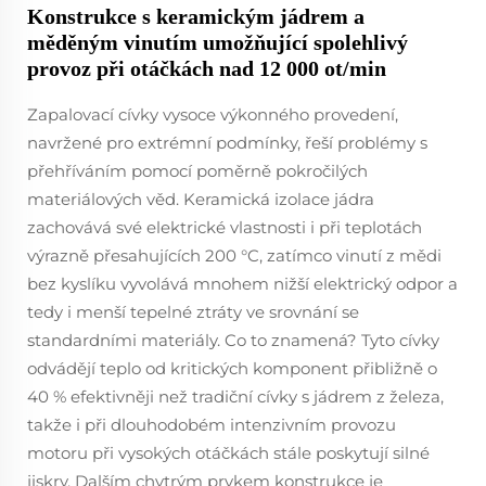
Konstrukce s keramickým jádrem a
měděným vinutím umožňující spolehlivý
provoz při otáčkách nad 12 000 ot/min
Zapalovací cívky vysoce výkonného provedení,
navržené pro extrémní podmínky, řeší problémy s
přehříváním pomocí poměrně pokročilých
materiálových věd. Keramická izolace jádra
zachovává své elektrické vlastnosti i při teplotách
výrazně přesahujících 200 °C, zatímco vinutí z mědi
bez kyslíku vyvolává mnohem nižší elektrický odpor a
tedy i menší tepelné ztráty ve srovnání se
standardními materiály. Co to znamená? Tyto cívky
odvádějí teplo od kritických komponent přibližně o
40 % efektivněji než tradiční cívky s jádrem z železa,
takže i při dlouhodobém intenzivním provozu
motoru při vysokých otáčkách stále poskytují silné
jiskry. Dalším chytrým prvkem konstrukce je