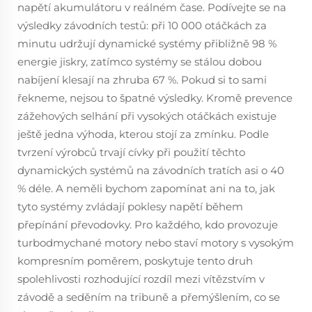
napětí akumulátoru v reálném čase. Podívejte se na
výsledky závodních testů: při 10 000 otáčkách za
minutu udržují dynamické systémy přibližně 98 %
energie jiskry, zatímco systémy se stálou dobou
nabíjení klesají na zhruba 67 %. Pokud si to sami
řekneme, nejsou to špatné výsledky. Kromě prevence
zážehových selhání při vysokých otáčkách existuje
ještě jedna výhoda, kterou stojí za zmínku. Podle
tvrzení výrobců trvají cívky při použití těchto
dynamických systémů na závodních tratích asi o 40
% déle. A neměli bychom zapomínat ani na to, jak
tyto systémy zvládají poklesy napětí během
přepínání převodovky. Pro každého, kdo provozuje
turbodmychané motory nebo staví motory s vysokým
kompresním poměrem, poskytuje tento druh
spolehlivosti rozhodující rozdíl mezi vítězstvím v
závodě a seděním na tribuně a přemýšlením, co se