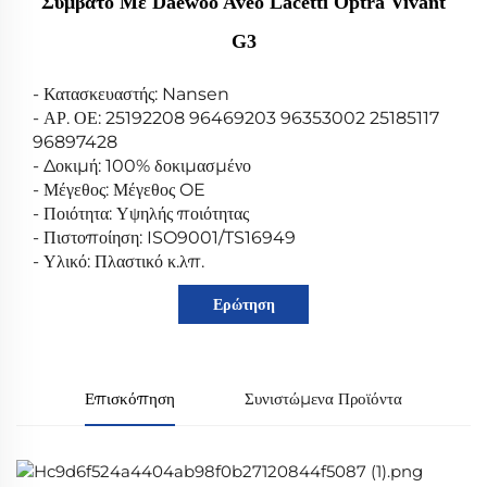
Συμβατό Με Daewoo Aveo Lacetti Optra Vivant
G3
- Κατασκευαστής: Nansen
- ΑΡ. ΟΕ: 25192208 96469203 96353002 25185117
96897428
- Δοκιμή: 100% δοκιμασμένο
- Μέγεθος: Μέγεθος OE
- Ποιότητα: Υψηλής ποιότητας
- Πιστοποίηση: ISO9001/TS16949
- Υλικό: Πλαστικό κ.λπ.
Ερώτηση
Επισκόπηση
Συνιστώμενα Προϊόντα