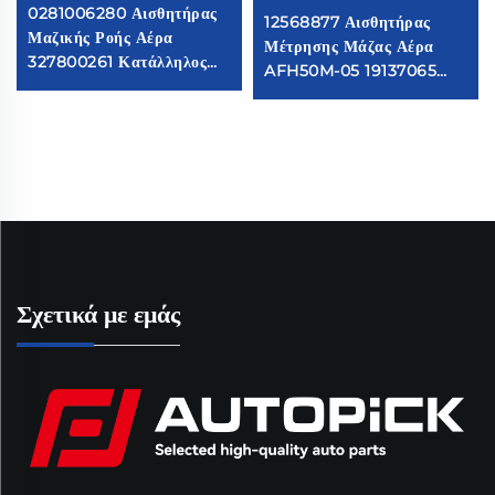
0281006280 Αισθητήρας
12568877 Αισθητήρας
Μαζικής Ροής Αέρα
Μέτρησης Μάζας Αέρα
327800261 Κατάλληλος
AFH50M-05 19137065
για Faw Jiefang
Κατάλληλος για Buick
Αισθητήρα MAF Μετρητής
Chevrolet 24508238
Ροής Αέρα
Αισθητήρας MAF
Μετρητής Αέρα
Σχετικά με εμάς