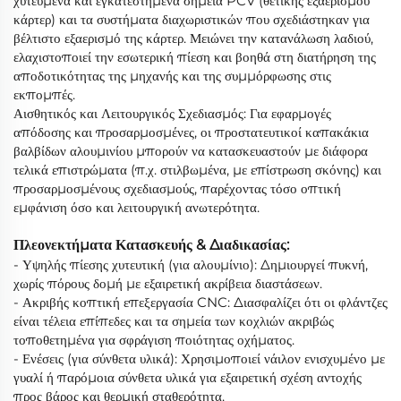
χυτευμένα και εγκατεστημένα σημεία PCV (θετικής εξαερισμού
κάρτερ) και τα συστήματα διαχωριστικών που σχεδιάστηκαν για
βέλτιστο εξαερισμό της κάρτερ. Μειώνει την κατανάλωση λαδιού,
ελαχιστοποιεί την εσωτερική πίεση και βοηθά στη διατήρηση της
αποδοτικότητας της μηχανής και της συμμόρφωσης στις
εκπομπές.
Αισθητικός και Λειτουργικός Σχεδιασμός: Για εφαρμογές
απόδοσης και προσαρμοσμένες, οι προστατευτικοί καπακάκια
βαλβίδων αλουμινίου μπορούν να κατασκευαστούν με διάφορα
τελικά επιστρώματα (π.χ. στιλβωμένα, με επίστρωση σκόνης) και
προσαρμοσμένους σχεδιασμούς, παρέχοντας τόσο οπτική
εμφάνιση όσο και λειτουργική ανωτερότητα.
Πλεονεκτήματα Κατασκευής & Διαδικασίας:
- Υψηλής πίεσης χυτευτική (για αλουμίνιο): Δημιουργεί πυκνή,
χωρίς πόρους δομή με εξαιρετική ακρίβεια διαστάσεων.
- Ακριβής κοπτική επεξεργασία CNC: Διασφαλίζει ότι οι φλάντζες
είναι τέλεια επίπεδες και τα σημεία των κοχλιών ακριβώς
τοποθετημένα για σφράγιση ποιότητας οχήματος.
- Ενέσεις (για σύνθετα υλικά): Χρησιμοποιεί νάιλον ενισχυμένο με
γυαλί ή παρόμοια σύνθετα υλικά για εξαιρετική σχέση αντοχής
προς βάρος και θερμική σταθερότητα.