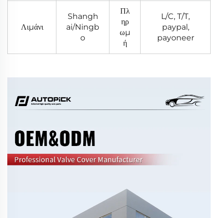
Πλ
Shangh
L/C, T/T,
ηρ
Λιμάνι
ai/Ningb
paypal,
ωμ
o
payoneer
ή