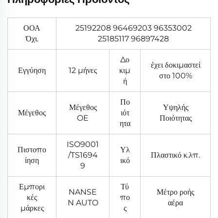
ΟΟΑ
25192208 96469203 96353002
Όχι.
25185117 96897428
Δο
έχει δοκιμαστεί
Εγγύηση
12 μήνες
κιμ
στο 100%
ή
Πο
Μέγεθος
Υψηλής
Μέγεθος
ιότ
OE
Ποιότητας
ητα
ISO9001
Πιστοπο
Υλ
/TS1694
Πλαστικό κ.λπ.
ίηση
ικό
9
Εμπορι
Τύ
NANSE
Μέτρο ροής
κές
πο
N AUTO
αέρα
μάρκες
ς