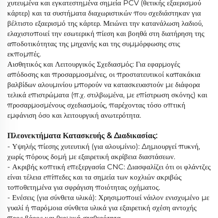
χυτευμένα και εγκατεστημένα σημεία PCV (θετικής εξαερισμού
κάρτερ) και τα συστήματα διαχωριστικών που σχεδιάστηκαν για
βέλτιστο εξαερισμό της κάρτερ. Μειώνει την κατανάλωση λαδιού,
ελαχιστοποιεί την εσωτερική πίεση και βοηθά στη διατήρηση της
αποδοτικότητας της μηχανής και της συμμόρφωσης στις
εκπομπές.
Αισθητικός και Λειτουργικός Σχεδιασμός: Για εφαρμογές
απόδοσης και προσαρμοσμένες, οι προστατευτικοί καπακάκια
βαλβίδων αλουμινίου μπορούν να κατασκευαστούν με διάφορα
τελικά επιστρώματα (π.χ. στιλβωμένα, με επίστρωση σκόνης) και
προσαρμοσμένους σχεδιασμούς, παρέχοντας τόσο οπτική
εμφάνιση όσο και λειτουργική ανωτερότητα.
Πλεονεκτήματα Κατασκευής & Διαδικασίας:
- Υψηλής πίεσης χυτευτική (για αλουμίνιο): Δημιουργεί πυκνή,
χωρίς πόρους δομή με εξαιρετική ακρίβεια διαστάσεων.
- Ακριβής κοπτική επεξεργασία CNC: Διασφαλίζει ότι οι φλάντζες
είναι τέλεια επίπεδες και τα σημεία των κοχλιών ακριβώς
τοποθετημένα για σφράγιση ποιότητας οχήματος.
- Ενέσεις (για σύνθετα υλικά): Χρησιμοποιεί νάιλον ενισχυμένο με
γυαλί ή παρόμοια σύνθετα υλικά για εξαιρετική σχέση αντοχής
προς βάρος και θερμική σταθερότητα.