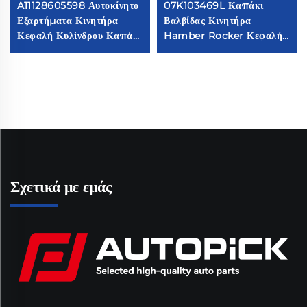
A11128605598 Αυτοκίνητο
07K103469L Καπάκι
Εξαρτήματα Κινητήρα
Βαλβίδας Κινητήρα
Κεφαλή Κυλίνδρου Καπάκι
Hamber Rocker Κεφαλή
Εξαερωτήρα 11128605598
Κυλίνδρου Rocker
Συμβατό με BM.W F52
Chamber Κατάλληλο για
G38 F49
VW Jetta Rabbit Golf
Audi
Σχετικά με εμάς