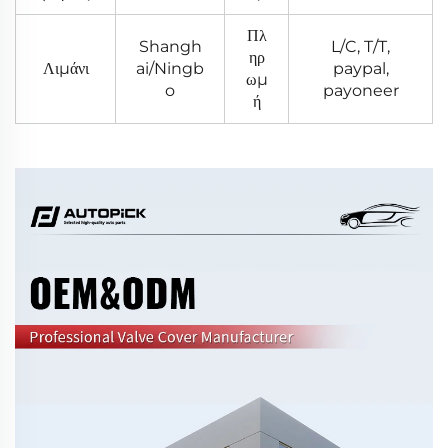
Πλ
Shangh
L/C, T/T,
ηρ
Λιμάνι
ai/Ningb
paypal,
ωμ
o
payoneer
ή