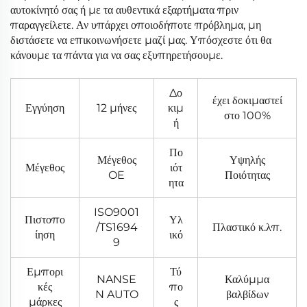
αυτοκίνητό σας ή με τα αυθεντικά εξαρτήματα πριν
παραγγείλετε. Αν υπάρχει οποιοδήποτε πρόβλημα, μη
διστάσετε να επικοινωνήσετε μαζί μας. Υπόσχεστε ότι θα
κάνουμε τα πάντα για να σας εξυπηρετήσουμε.
Δο
έχει δοκιμαστεί
Εγγύηση
12 μήνες
κιμ
στο 100%
ή
Πο
Μέγεθος
Υψηλής
Μέγεθος
ιότ
OE
Ποιότητας
ητα
ISO9001
Πιστοπο
Υλ
/TS1694
Πλαστικό κ.λπ.
ίηση
ικό
9
Εμπορι
Τύ
NANSE
Καλύμμα
κές
πο
N AUTO
βαλβίδων
μάρκες
ς