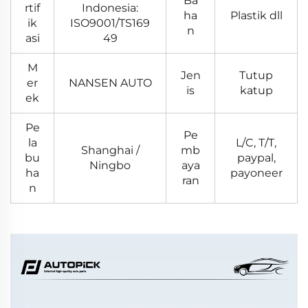
Ba
rtif
Indonesia:
ha
Plastik dll
ik
ISO9001/TS169
n
asi
49
M
Jen
Tutup
er
NANSEN AUTO
is
katup
ek
Pe
Pe
la
L/C, T/T,
Shanghai /
mb
bu
paypal,
Ningbo
aya
ha
payoneer
ran
n