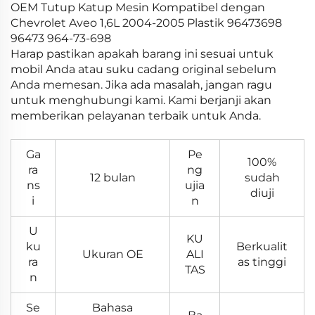
OEM Tutup Katup Mesin Kompatibel dengan
Chevrolet Aveo 1,6L 2004-2005 Plastik 96473698
96473 964-73-698
Harap pastikan apakah barang ini sesuai untuk
mobil Anda atau suku cadang original sebelum
Anda memesan. Jika ada masalah, jangan ragu
untuk menghubungi kami. Kami berjanji akan
memberikan pelayanan terbaik untuk Anda.
Ga
Pe
100%
ra
ng
12 bulan
sudah
ns
ujia
diuji
i
n
U
KU
ku
Berkualit
Ukuran OE
ALI
ra
as tinggi
TAS
n
Se
Bahasa