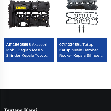
A11128605598 Aksesori
07K103469L Tutup
Mobil Bagian Mesin
Katup Mesin Hamber
Silinder Kepala Tutup
Rocker Kepala Silinder
Katup 11128605598
Ruang Rocker Cocok
Kompatibel Dengan
untuk VW Jetta Rabbit
BM.W F52 G38 F49
Golf Audi
Tentang Kami