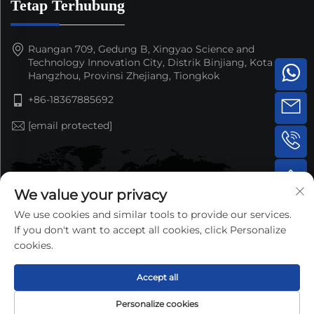
Tetap Terhubung
Ruangan 709, Gedung B, Xingyao Science and
Technology Innovation City, Distrik Binjiang, Kota
Hangzhou, Provinsi Zhejiang, Tiongkok
+86-18367885692
[email protected]
We value your privacy
We use cookies and similar tools to provide our services.
If you don't want to accept all cookies, click Personalize
cookies.
Accept all
Hak Cipta © 2025 oleh Hangzhou Nansen Auto Parts
Personalize cookies
Co.,Ltd. —
Kebijakan Privasi