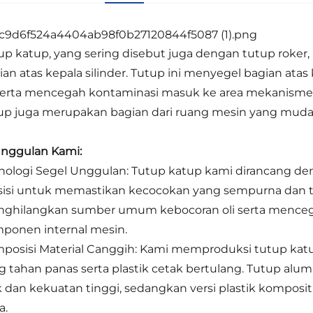
up katup, yang sering disebut juga dengan tutup roker, 
ian atas kepala silinder. Tutup ini menyegel bagian at
 serta mencegah kontaminasi masuk ke area mekanisme k
up juga merupakan bagian dari ruang mesin yang mudah
nggulan Kami:
nologi Segel Unggulan: Tutup katup kami dirancang de
sisi untuk memastikan kecocokan yang sempurna dan tida
ghilangkan sumber umum kebocoran oli serta mence
ponen internal mesin.
posisi Material Canggih: Kami memproduksi tutup katu
g tahan panas serta plastik cetak bertulang. Tutup a
k dan kekuatan tinggi, sedangkan versi plastik komposit
a.