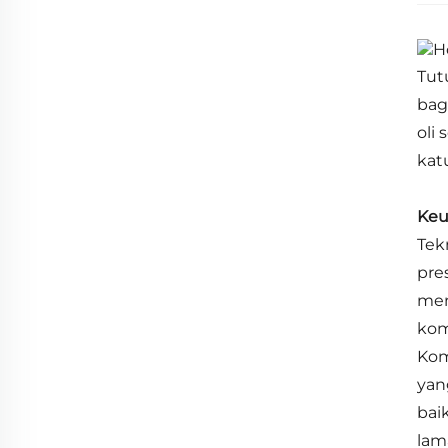
Tut
bag
oli
kat
Keu
Tek
pre
men
kom
Kom
yan
bai
lam