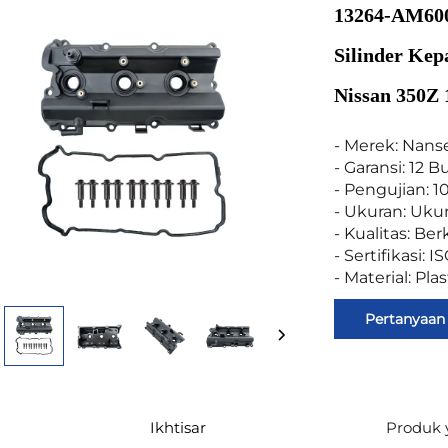
13264-AM600
Silinder Ke
Nissan 350Z
- Merek: Nans
- Garansi: 12 B
- Pengujian: 1
- Ukuran: Uku
- Kualitas: Ber
- Sertifikasi:
- Material: Plas
Pertanyaan
Ikhtisar
Produk 