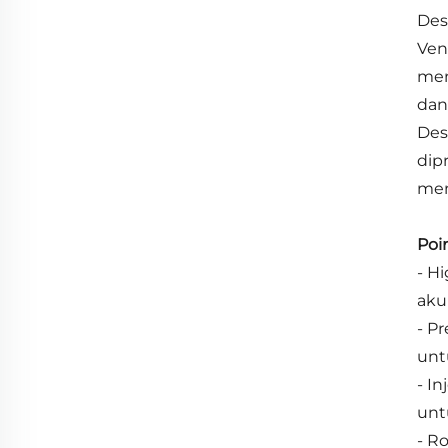
Des
Ven
men
dan
Des
dip
men
Poi
- H
aku
- P
unt
- I
unt
- R