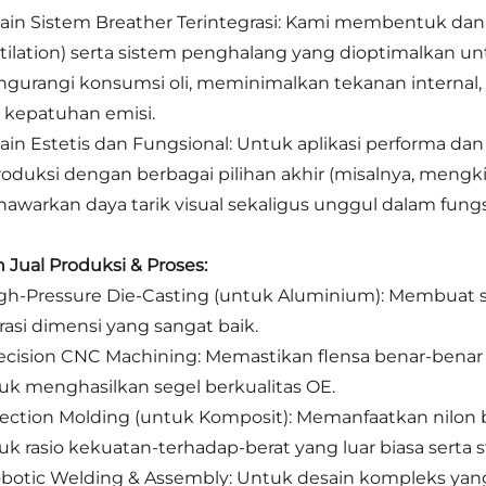
ain Sistem Breather Terintegrasi: Kami membentuk dan
tilation) serta sistem penghalang yang dioptimalkan untu
gurangi konsumsi oli, meminimalkan tekanan internal,
 kepatuhan emisi.
ain Estetis dan Fungsional: Untuk aplikasi performa da
roduksi dengan berbagai pilihan akhir (misalnya, mengk
awarkan daya tarik visual sekaligus unggul dalam fungsi
n Jual Produksi & Proses:
igh-Pressure Die-Casting (untuk Aluminium): Membuat 
rasi dimensi yang sangat baik.
recision CNC Machining: Memastikan flensa benar-benar 
uk menghasilkan segel berkualitas OE.
njection Molding (untuk Komposit): Memanfaatkan nilon 
uk rasio kekuatan-terhadap-berat yang luar biasa serta st
obotic Welding & Assembly: Untuk desain kompleks yang d