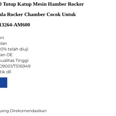
 Tutup Katup Mesin Hamber Rocker
pala Rocker Chamber Cocok Untuk
 13264-AM600
en
ulan
00% telah diuji
ran OE
kualitas Tinggi
 ISO9001/TS16949
tik dll
yang Direkomendasikan