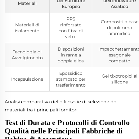
del Fornitore
dell'Innovatore
Materiali
Europeo
Asiatico
PPS
Compositi a base
Materiali di
rinforzato
di polimero
isolamento
con fibra di
aramidico
vetro
Disposizioni
Impacchettament
Tecnologia di
in rame a
esagonale
Avvolgimento
doppia elica
compatto
Epossidico
Gel tixotropici al
Incapsulazione
stampato per
silicone
trasferimento
Analisi comparativa delle filosofie di selezione dei
materiali tra i principali fornitori
Test di Durata e Protocolli di Controllo
Qualità nelle Principali Fabbriche di