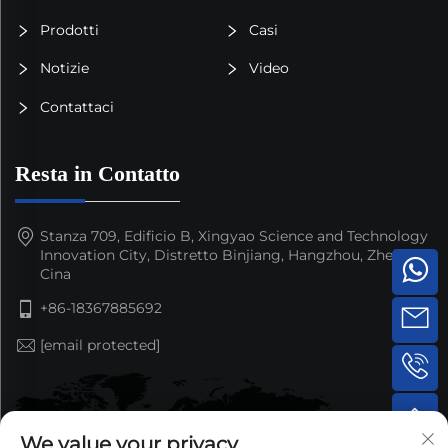
Prodotti
Casi
Notizie
Video
Contattaci
Resta in Contatto
Stanza 709, Edificio B, Xingyao Science and Technology
Innovation City, Distretto Binjiang, Hangzhou, Zhejiang,
Cina
+86-18367885692
[email protected]
We value your privacy