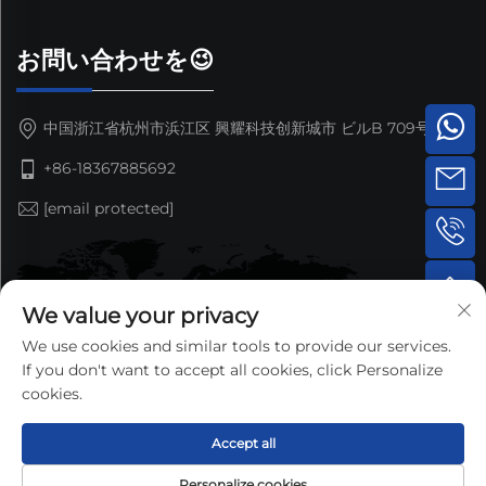
お問い合わせを😉
中国浙江省杭州市浜江区 興耀科技创新城市 ビルB 709号室
+86-18367885692
[email protected]
We value your privacy
We use cookies and similar tools to provide our services.
If you don't want to accept all cookies, click Personalize
cookies.
Accept all
© 2025 Hangzhou Nansen Auto Parts Co.,Ltd. 著作権所有 —
Personalize cookies