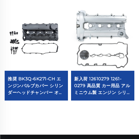
推奨 BK3Q-6K271-CH エ
新入荷 12610279 1261-
ンジンバルブカバー シリン
0279 高品質 カー用品 アル
ダーヘッドチャンバー オー
ミニウム製 エンジン シリン
トパーツ レンジャー 3.2
ダー C-シボレー エ퀴inox
TDCI4X4 147KW用と互換
2010-2017 ヘッド バルブカ
性あり
バー