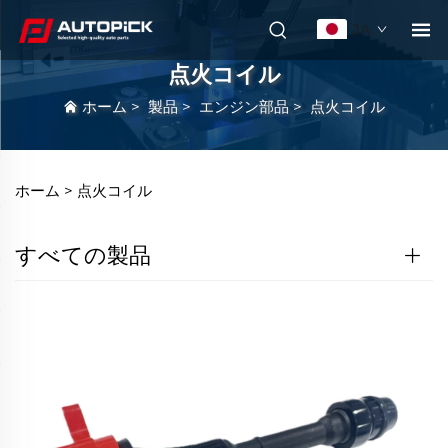
JA
点火コイル
ホーム
>
製品
>
エンジン部品
>
点火コイル
ホーム >
点火コイル
すべての製品