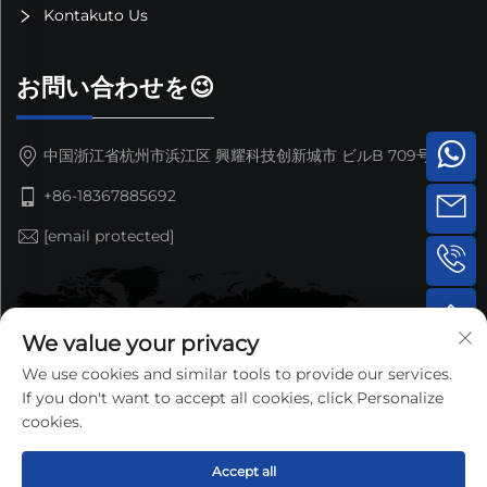
Kontakuto Us
お問い合わせを😉
中国浙江省杭州市浜江区 興耀科技创新城市 ビルB 709号室
+86-18367885692
[email protected]
We value your privacy
We use cookies and similar tools to provide our services.
If you don't want to accept all cookies, click Personalize
cookies.
Accept all