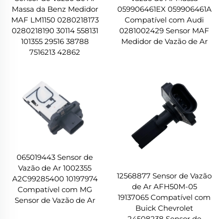
Massa da Benz Medidor
059906461EX 059906461A
MAF LM1150 0280218173
Compatível com Audi
0280218190 30114 558131
0281002429 Sensor MAF
101355 29516 38788
Medidor de Vazão de Ar
7516213 42862
065019443 Sensor de
Vazão de Ar 1002355
12568877 Sensor de Vazão
A2C99285400 10197974
de Ar AFH50M-05
Compatível com MG
19137065 Compatível com
Sensor de Vazão de Ar
Buick Chevrolet
24508238 Sensor de