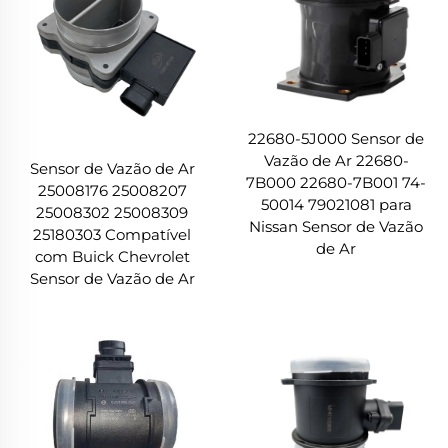
22680-5J000 Sensor de
Vazão de Ar 22680-
Sensor de Vazão de Ar
7B000 22680-7B001 74-
25008176 25008207
50014 79021081 para
25008302 25008309
Nissan Sensor de Vazão
25180303 Compatível
de Ar
com Buick Chevrolet
Sensor de Vazão de Ar