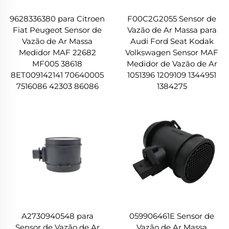
9628336380 para Citroen
F00C2G2055 Sensor de
Fiat Peugeot Sensor de
Vazão de Ar Massa para
Vazão de Ar Massa
Audi Ford Seat Kodak
Medidor MAF 22682
Volkswagen Sensor MAF
MF005 38618
Medidor de Vazão de Ar
8ET009142141 70640005
1051396 1209109 1344951
7516086 42303 86086
1384275
A2730940548 para
059906461E Sensor de
Sensor de Vazão de Ar
Vazão de Ar Massa