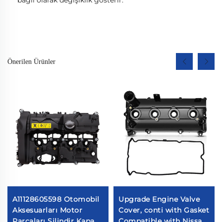
Önerilen Ürünler
A11128605598 Otomobil
Upgrade Engine Valve
Aksesuarları Motor
Cover, conti with Gasket
Parçaları Silindir Kapağı
Compatible with Nissan