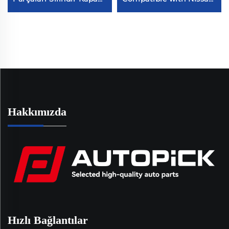
Valf Kapağı 11128605598
Frontier 2005-2019
BM.W F52 G38 F49 ile
Nissan Frontier 2.5L
Uyumlu
QR25DE # 13264EA000
Hakkımızda
Hızlı Bağlantılar