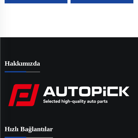
Silindir Kapağı Valf
Otomotiv Parçaları
Salıncak Kapağı
Toyota Tacoma 2016-
11121703341 11121748630
2021 11201-0C050 için
Hakkımızda
Hızlı Bağlantılar