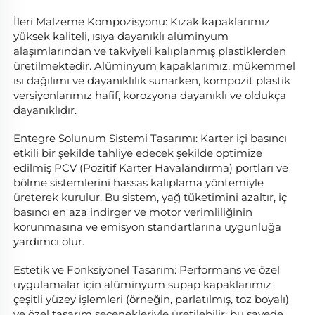
İleri Malzeme Kompozisyonu: Kızak kapaklarımız 
yüksek kaliteli, ısıya dayanıklı alüminyum 
alaşımlarından ve takviyeli kalıplanmış plastiklerden 
üretilmektedir. Alüminyum kapaklarımız, mükemmel 
ısı dağılımı ve dayanıklılık sunarken, kompozit plastik 
versiyonlarımız hafif, korozyona dayanıklı ve oldukça 
dayanıklıdır. 
Entegre Solunum Sistemi Tasarımı: Karter içi basıncı 
etkili bir şekilde tahliye edecek şekilde optimize 
edilmiş PCV (Pozitif Karter Havalandırma) portları ve 
bölme sistemlerini hassas kalıplama yöntemiyle 
üreterek kurulur. Bu sistem, yağ tüketimini azaltır, iç 
basıncı en aza indirger ve motor verimliliğinin 
korunmasına ve emisyon standartlarına uygunluğa 
yardımcı olur. 
Estetik ve Fonksiyonel Tasarım: Performans ve özel 
uygulamalar için alüminyum supap kapaklarımız 
çeşitli yüzey işlemleri (örneğin, parlatılmış, toz boyalı) 
ve özel tasarım seçenekleriyle üretilebilir; bu sayede 