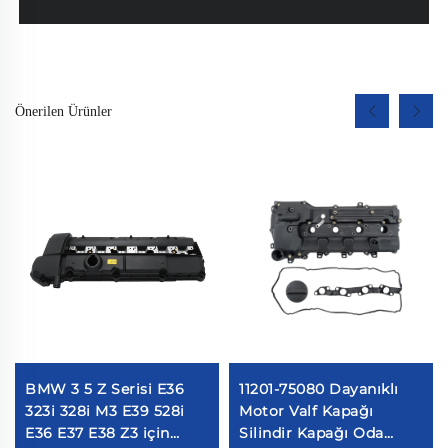
Önerilen Ürünler
BMW 3 5 Z Serisi E36
11201-75080 Dayanıklı
323i 328i M3 E39 528i
Motor Valf Kapağı
E36 E37 E38 Z3 için
Silindir Kapağı Oda