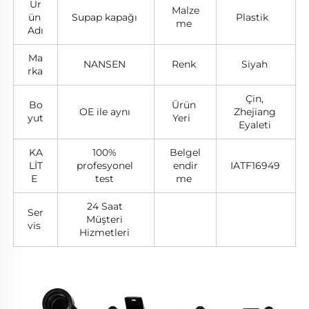
Ür
Malze
ün 
Supap kapağı 
Plastik   
me 
Adı 
Ma
NANSEN 
Renk 
Siyah 
rka 
Çin, 
Bo
Ürün 
OE ile aynı 
Zhejiang 
yut 
Yeri   
Eyaleti 
KA
100% 
Belgel
LİT
profesyonel 
endir
IATF16949 
E 
test 
me 
24 Saat 
Ser
Müşteri 
vis 
Hizmetleri 