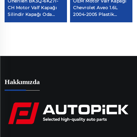
Önerilen BK3Q-6K271-
OEM Motor Valf Kapağı
CH Motor Valf Kapağı
Chevrolet Aveo 1.6L
Silindir Kapağı Oda
2004-2005 Plastik
Otomotiv Parçaları
96473698 96473 964-73-
Ranger 3.2 TDCI4X4
698 Valf Kapağı ile
147KW ile Uyumlu
Uyumlu
Hakkımızda