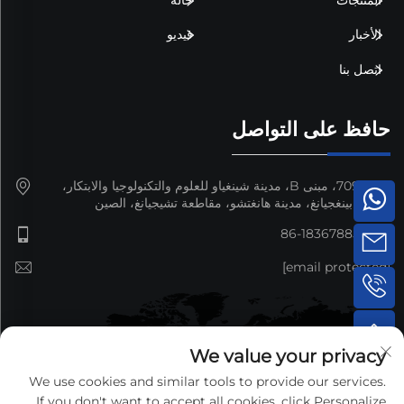
الأخبار
فيديو
اتصل بنا
حافظ على التواصل
غرفة 709، مبنى B، مدينة شينغياو للعلوم والتكنولوجيا والابتكار،
منطقة بينغجيانغ، مدينة هانغتشو، مقاطعة تشيجيانغ، الصين
+86-18367885692
[email protected]
We value your privacy
We use cookies and similar tools to provide our services.
If you don't want to accept all cookies, click Personalize