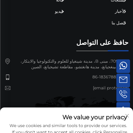
الأخبار
فيديو
اتصل بنا
حافظ على التواصل
غرفة 709، مبنى B، مدينة شينغياو للعلوم والتكنولوجيا والابتكار،
منطقة بينغجيانغ، مدينة هانغتشو، مقاطعة تشيجيانغ، الصين
+86-18367885692
[email protected]
We value your privacy
We use cookies and similar tools to provide our services.
If you don't want to accept all cookies, click Personalize