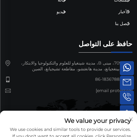
الأخبار
فيديو
اتصل بنا
حافظ على التواصل
غرفة 709، مبنى B، مدينة شينغياو للعلوم والتكنولوجيا والابتكار،
منطقة بينغجيانغ، مدينة هانغتشو، مقاطعة تشيجيانغ، الصين
+86-18367885692
[email protected]
We value your privacy
We use cookies and similar tools to provide our services.
If you don't want to accept all cookies, click Personalize