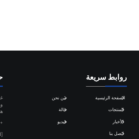
روابط سريعة
ح
الصفحة الرئيسية
من نحن
وا
المنتجات
حالة
ها
الأخبار
فيديو
+86-18367885692
اتصل بنا
[email protected]