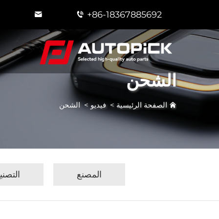
+86-18367885692
الشحن
الصفحة الرئيسية
>
فيديو
>
الشحن
المصنع
التصنيع