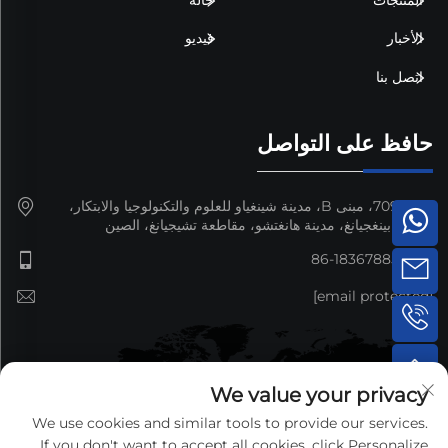
الأخبار
فيديو
اتصل بنا
حافظ على التواصل
غرفة 709، مبنى B، مدينة شينغياو للعلوم والتكنولوجيا والابتكار،
منطقة بينغجيانغ، مدينة هانغتشو، مقاطعة تشيجيانغ، الصين
+86-18367885692
[email protected]
We value your privacy
We use cookies and similar tools to provide our services.
If you don't want to accept all cookies, click Personalize