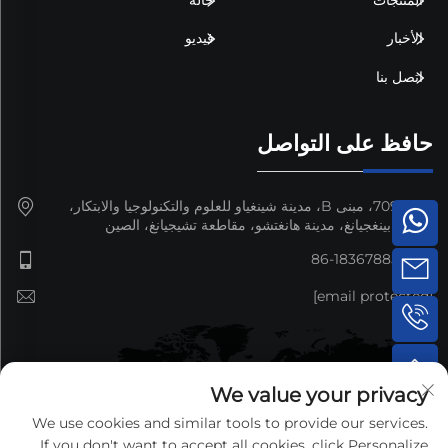
الأخبار
فيديو
اتصل بنا
حافظ على التواصل
غرفة 709، مبنى B، مدينة شينغياو للعلوم والتكنولوجيا والابتكار،
منطقة بينغجيانغ، مدينة هانغتشو، مقاطعة تشيجيانغ، الصين
+86-18367885692
[email protected]
We value your privacy
We use cookies and similar tools to provide our services.
If you don't want to accept all cookies, click Personalize