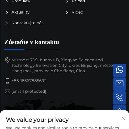
Produkty
Případ
Aktuality
Video
Kontaktujte nás
Zůstaňte v kontaktu
Místnost 709, budova B, Xingyao Science and
Technology Innovation City, okres Binjiang, město
Hangzhou, provincie Che-ťiang, Čína
+86-18367885692
[email protected]
We value your privacy
We use cookies and similar tools to provide our services.