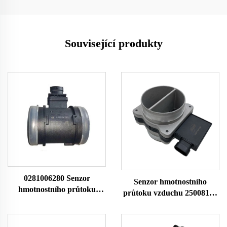
Související produkty
0281006280 Senzor
Senzor hmotnostního
hmotnostního průtoku
průtoku vzduchu 25008176
vzduchu 327800261 pro
25008207 25008302
Faw Jiefang Senzor průtoku
25008309 25180303 Pro
vzduchu Vzduchový
Buick Chevrolet Senzor