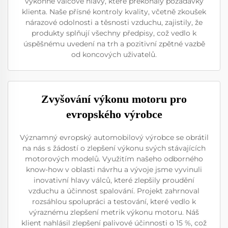
výkonné válcové hlavy, které překonaly požadavky
klienta. Naše přísné kontroly kvality, včetně zkoušek
nárazové odolnosti a těsnosti vzduchu, zajistily, že
produkty splňují všechny předpisy, což vedlo k
úspěšnému uvedení na trh a pozitivní zpětné vazbě
od koncových uživatelů.
Zvyšování výkonu motoru pro
evropského výrobce
Významný evropský automobilový výrobce se obrátil
na nás s žádostí o zlepšení výkonu svých stávajících
motorových modelů. Využitím našeho odborného
know-how v oblasti návrhu a vývoje jsme vyvinuli
inovativní hlavy válců, které zlepšily proudění
vzduchu a účinnost spalování. Projekt zahrnoval
rozsáhlou spolupráci a testování, které vedlo k
výraznému zlepšení metrik výkonu motoru. Náš
klient nahlásil zlepšení palivové účinnosti o 15 %, což