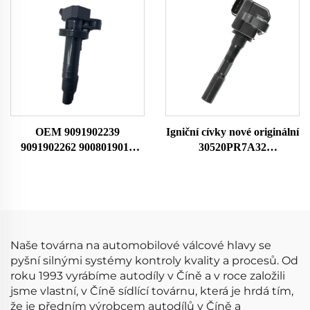
průtokoměr
hmotnostního průtoku
vzduchu Měřič průtoku
vzduchu
OEM 9091902239
Igniční cívky nové originální
9091902262 9008019015
30520PR7A32
9008019019 Cívka
30520PR7A33
zapalování pro Toyota
30520P5GA01 Použití pro
MERCEDES-BENZ
HO-NDA Jazz 2002-2014
SKODA FIAT VW ALFA
ROMEO DAIH
Naše továrna na automobilové válcové hlavy se
pyšní silnými systémy kontroly kvality a procesů. Od
roku 1993 vyrábíme autodíly v Číně a v roce založili
jsme vlastní, v Číně sídlící továrnu, která je hrdá tím,
že je předním výrobcem autodílů v Číně a