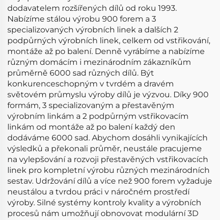
dodavatelem rozšířených dílů od roku 1993.
Nabízíme stálou výrobu 900 forem a 3
specializovaných výrobních linek a dalších 2
podpůrných výrobních linek, celkem od vstřikování,
montáže až po balení. Denně vyrábíme a nabízíme
různým domácím i mezinárodním zákazníkům
průměrně 6000 sad různých dílů. Být
konkurenceschopným v tvrdém a dravém
světovém průmyslu výroby dílů je výzvou. Díky 900
formám, 3 specializovaným a přestavěným
výrobním linkám a 2 podpůrným vstřikovacím
linkám od montáže až po balení každý den
dodáváme 6000 sad. Abychom dosáhli vynikajících
výsledků a překonali průměr, neustále pracujeme
na vylepšování a rozvoji přestavěných vstřikovacích
linek pro kompletní výrobu různých mezinárodních
sestav. Udržování dílů a více než 900 forem vyžaduje
neustálou a tvrdou práci v náročném prostředí
výroby. Silné systémy kontroly kvality a výrobních
procesů nám umožňují obnovovat modulární 3D