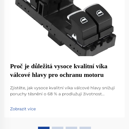
Proč je důležitá vysoce kvalitní víka
válcové hlavy pro ochranu motoru
Zjistěte, jak vysoce kvalitní víka válcové hlavy snižují
poruchy těsnění o 68 % a prodlužují životnost
motoru. Seznamte se s materiály a technologiemi
těsnění, které snižují náklady na údržbu o 40 %.
Zobrazit více
Podívejte se na skutečná data SAE.