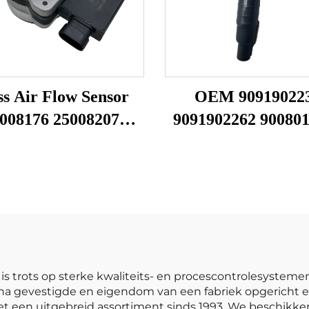
s Air Flow Sensor
OEM 90919022
008176 25008207
9091902262 90080
008302 25008309
9008019019 Au
0303 Geschikt voor
OntstekingsSpoel 
ck Chevrolet MAF
Toyota MERCED
or Luchthoevemeter
BENZ SKODA FIA
ALFA ROMEO D
is trots op sterke kwaliteits- en procescontrolesysteme
na gevestigde en eigendom van een fabriek opgericht e
met een uitgebreid assortiment sinds 1993. We beschikke