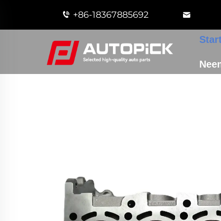
+86-18367885692
Star
Nee