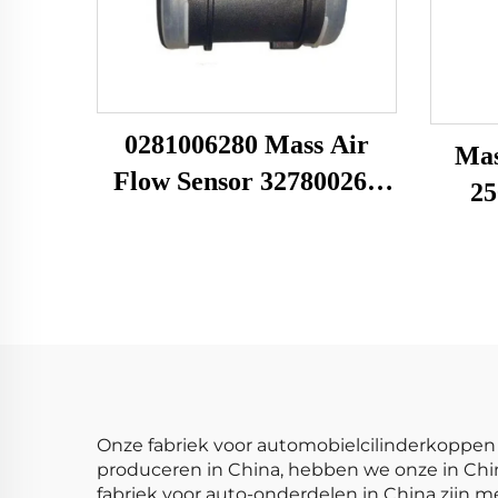
0281006280 Mass Air
Mas
Flow Sensor 327800261
25
Passend voor Faw Jiefang
25
MAF-sensor
2518
Luchtsnelheidsmeter
Bui
Sens
Onze fabriek voor automobielcilinderkoppen 
produceren in China, hebben we onze in Chi
fabriek voor auto-onderdelen in China zijn 