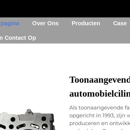
tpagina
Over Ons
Producten
Case
m Contact Op
Toonaangevend
automobielcil
Als toonaangevende fa
opgericht in 1993, zijn
produceren en ontwikk