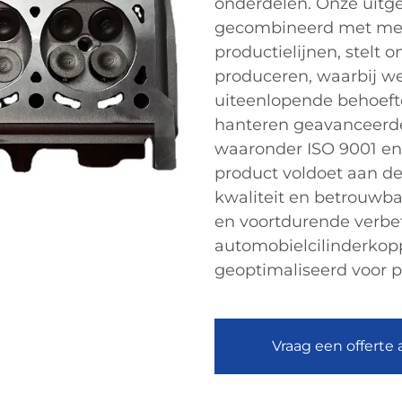
onderdelen. Onze uitge
gecombineerd met meer 
productielijnen, stelt o
produceren, waarbij 
uiteenlopende behoeft
hanteren geavanceerd
waaronder ISO 9001 en 
product voldoet aan de
kwaliteit en betrouwba
en voortdurende verbet
automobielcilinderkopp
geoptimaliseerd voor p
Vraag een offerte 