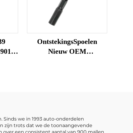
39
OntstekingsSpoelen
19015
Nieuw OEM
to
30520PR7A32
voor
30520PR7A33
ES-
30520P5GA01 Geschikt
T VW
voor HO-NDA Jazz 2002-
AIH
2014
n. Sinds we in 1993 auto-onderdelen
n zijn trots dat we de toonaangevende
n over een consistent aantal van 900 mallen