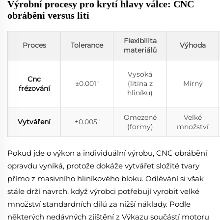
Výrobní procesy pro krytí hlavy válce: CNC
obrábění versus lití
Flexibilita
Proces
Tolerance
Výhoda
materiálů
Vysoká
Cnc
±0.001"
(litina z
Mírný
frézování
hliníku)
Omezené
Velké
Vytváření
±0.005"
(formy)
množství
Pokud jde o výkon a individuální výrobu, CNC obrábění
opravdu vyniká, protože dokáže vytvářet složité tvary
přímo z masivního hliníkového bloku. Odlévání si však
stále drží navrch, když výrobci potřebují vyrobit velké
množství standardních dílů za nižší náklady. Podle
některých nedávných zjištění z Výkazu součástí motoru