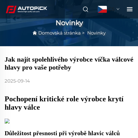
CS
Novinky
Domovská stránka
>
Novinky
Jak najít spolehlivého výrobce víčka válcové
hlavy pro vaše potřeby
2025-09-14
Pochopení kritické role výrobce krytí
hlavy válce
Důležitost přesnosti při výrobě hlavic válců