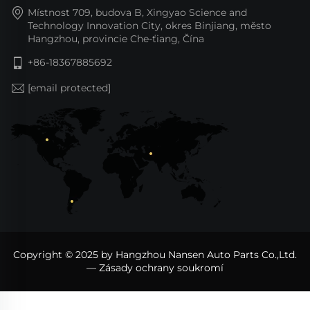
Místnost 709, budova B, Xingyao Science and
Technology Innovation City, okres Binjiang, město
Hangzhou, provincie Che-ťiang, Čína
+86-18367885692
[email protected]
Copyright © 2025 by Hangzhou Nansen Auto Parts Co.,Ltd.
—
Zásady ochrany soukromí