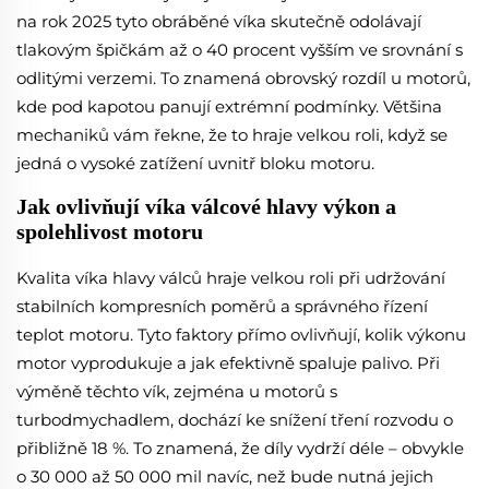
na rok 2025 tyto obráběné víka skutečně odolávají
tlakovým špičkám až o 40 procent vyšším ve srovnání s
odlitými verzemi. To znamená obrovský rozdíl u motorů,
kde pod kapotou panují extrémní podmínky. Většina
mechaniků vám řekne, že to hraje velkou roli, když se
jedná o vysoké zatížení uvnitř bloku motoru.
Jak ovlivňují víka válcové hlavy výkon a
spolehlivost motoru
Kvalita víka hlavy válců hraje velkou roli při udržování
stabilních kompresních poměrů a správného řízení
teplot motoru. Tyto faktory přímo ovlivňují, kolik výkonu
motor vyprodukuje a jak efektivně spaluje palivo. Při
výměně těchto vík, zejména u motorů s
turbodmychadlem, dochází ke snížení tření rozvodu o
přibližně 18 %. To znamená, že díly vydrží déle – obvykle
o 30 000 až 50 000 mil navíc, než bude nutná jejich