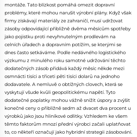
montáže. Tato blízkost pomáhá omezit dopravní
problémy, které mohou narušit výrobní plány. Když však
firmy získávají materiály ze zahraničí, musí udržovat
zásoby odpovídající přibližně dvěma měsícům spotřeby
jako pojistku proti nevyhnutelným prodlevám na
celních úřadech a dopravním potížím, se kterými se
dnes často setkáváme. Podle nedávného logistického
výzkumu z minulého roku samotné udržování těchto
dodatečných zásob přidává každý měsíc někde mezi
osmnácti tisíci a třiceti pěti tisíci dolarů na jednoho
dodavatele. A nemluvě o obtížných clovech, která se
vyskytují všude kvůli geopolitickému napětí. Tyto
dodatečné poplatky mohou vážně snížit úspory a zvýšit
konečné ceny o přibližně sedm až dvacet dva procent u
výrobků jako jsou hliníkové odlitky. Vzhledem ke všem
těmto faktorům mnozí přední výrobci začali uplatňovat
to, co někteří označují jako hybridní strategii zásobování.