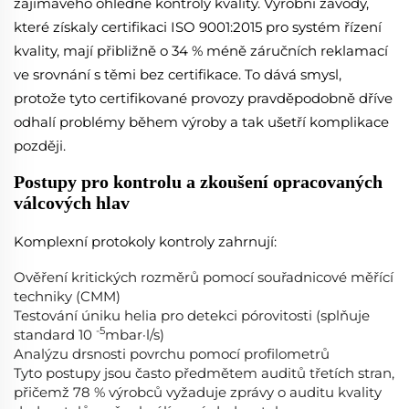
zajímavého ohledně kontroly kvality. Výrobní závody,
které získaly certifikaci ISO 9001:2015 pro systém řízení
kvality, mají přibližně o 34 % méně záručních reklamací
ve srovnání s těmi bez certifikace. To dává smysl,
protože tyto certifikované provozy pravděpodobně dříve
odhalí problémy během výroby a tak ušetří komplikace
později.
Postupy pro kontrolu a zkoušení opracovaných
válcových hlav
Komplexní protokoly kontroly zahrnují:
Ověření kritických rozměrů pomocí souřadnicové měřící
techniky (CMM)
Testování úniku helia pro detekci pórovitosti (splňuje
-5
standard 10
mbar·l/s)
Analýzu drsnosti povrchu pomocí profilometrů
Tyto postupy jsou často předmětem auditů třetích stran,
přičemž 78 % výrobců vyžaduje zprávy o auditu kvality