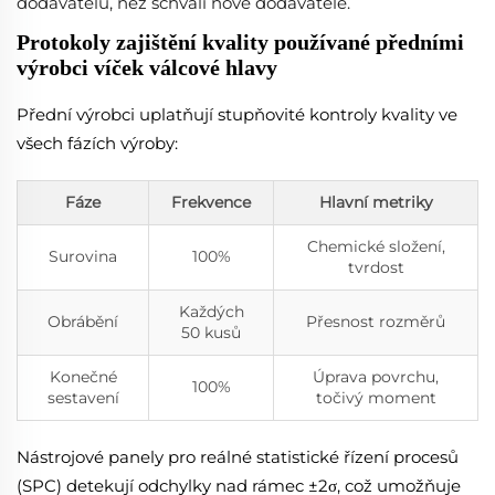
dodavatelů, než schválí nové dodavatele.
Protokoly zajištění kvality používané předními
výrobci víček válcové hlavy
Přední výrobci uplatňují stupňovité kontroly kvality ve
všech fázích výroby:
Fáze
Frekvence
Hlavní metriky
Chemické složení,
Surovina
100%
tvrdost
Každých
Obrábění
Přesnost rozměrů
50 kusů
Konečné
Úprava povrchu,
100%
sestavení
točivý moment
Nástrojové panely pro reálné statistické řízení procesů
(SPC) detekují odchylky nad rámec ±2σ, což umožňuje