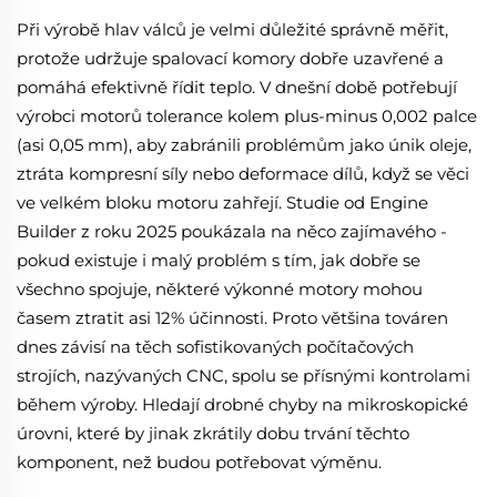
Při výrobě hlav válců je velmi důležité správně měřit,
protože udržuje spalovací komory dobře uzavřené a
pomáhá efektivně řídit teplo. V dnešní době potřebují
výrobci motorů tolerance kolem plus-minus 0,002 palce
(asi 0,05 mm), aby zabránili problémům jako únik oleje,
ztráta kompresní síly nebo deformace dílů, když se věci
ve velkém bloku motoru zahřejí. Studie od Engine
Builder z roku 2025 poukázala na něco zajímavého -
pokud existuje i malý problém s tím, jak dobře se
všechno spojuje, některé výkonné motory mohou
časem ztratit asi 12% účinnosti. Proto většina továren
dnes závisí na těch sofistikovaných počítačových
strojích, nazývaných CNC, spolu se přísnými kontrolami
během výroby. Hledají drobné chyby na mikroskopické
úrovni, které by jinak zkrátily dobu trvání těchto
komponent, než budou potřebovat výměnu.