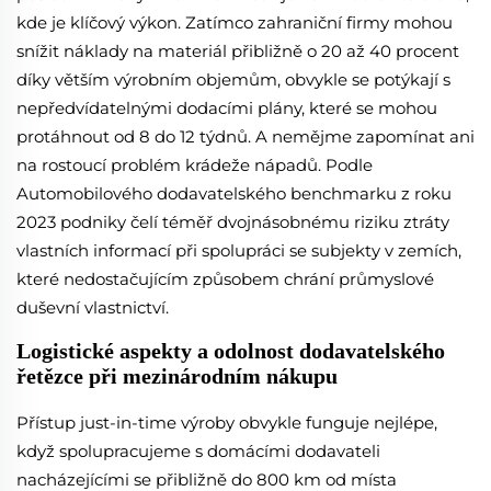
kde je klíčový výkon. Zatímco zahraniční firmy mohou
snížit náklady na materiál přibližně o 20 až 40 procent
díky větším výrobním objemům, obvykle se potýkají s
nepředvídatelnými dodacími plány, které se mohou
protáhnout od 8 do 12 týdnů. A nemějme zapomínat ani
na rostoucí problém krádeže nápadů. Podle
Automobilového dodavatelského benchmarku z roku
2023 podniky čelí téměř dvojnásobnému riziku ztráty
vlastních informací při spolupráci se subjekty v zemích,
které nedostačujícím způsobem chrání průmyslové
duševní vlastnictví.
Logistické aspekty a odolnost dodavatelského
řetězce při mezinárodním nákupu
Přístup just-in-time výroby obvykle funguje nejlépe,
když spolupracujeme s domácími dodavateli
nacházejícími se přibližně do 800 km od místa