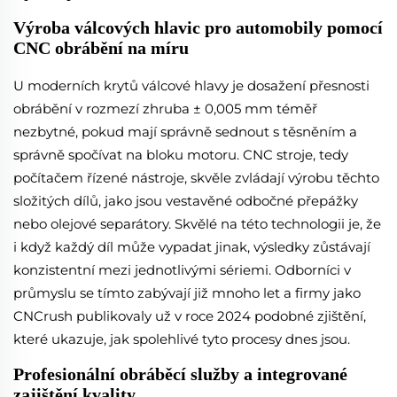
Výroba válcových hlavic pro automobily pomocí
CNC obrábění na míru
U moderních krytů válcové hlavy je dosažení přesnosti
obrábění v rozmezí zhruba ± 0,005 mm téměř
nezbytné, pokud mají správně sednout s těsněním a
správně spočívat na bloku motoru. CNC stroje, tedy
počítačem řízené nástroje, skvěle zvládají výrobu těchto
složitých dílů, jako jsou vestavěné odbočné přepážky
nebo olejové separátory. Skvělé na této technologii je, že
i když každý díl může vypadat jinak, výsledky zůstávají
konzistentní mezi jednotlivými sériemi. Odborníci v
průmyslu se tímto zabývají již mnoho let a firmy jako
CNCrush publikovaly už v roce 2024 podobné zjištění,
které ukazuje, jak spolehlivé tyto procesy dnes jsou.
Profesionální obráběcí služby a integrované
zajištění kvality