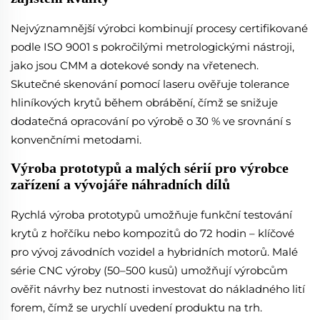
Nejvýznamnější výrobci kombinují procesy certifikované
podle ISO 9001 s pokročilými metrologickými nástroji,
jako jsou CMM a dotekové sondy na vřetenech.
Skutečné skenování pomocí laseru ověřuje tolerance
hliníkových krytů během obrábění, čímž se snižuje
dodatečná opracování po výrobě o 30 % ve srovnání s
konvenčními metodami.
Výroba prototypů a malých sérií pro výrobce
zařízení a vývojáře náhradních dílů
Rychlá výroba prototypů umožňuje funkční testování
krytů z hořčíku nebo kompozitů do 72 hodin – klíčové
pro vývoj závodních vozidel a hybridních motorů. Malé
série CNC výroby (50–500 kusů) umožňují výrobcům
ověřit návrhy bez nutnosti investovat do nákladného lití
forem, čímž se urychlí uvedení produktu na trh.