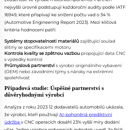
nejvyšší úrovně podstupují každoroční audity podle IATF
16949, které přispívají ke snížení počtu vad o 34 %
(Automotive Engineering Report 2023). Mezi klíčová
kritéria hodnocení patří:
Systémy stopovatelnosti materiálů
zajišťující soulad
slitiny se specifikacemi motoru
Kontrola kvality se zpětnou vazbou
propojující data CNC
s výsledky kontrol
Průmyslová partnerství
s výrobci originálního vybavení
(OEM) nebo závodními týmy s nároky na extrémní
spolehlivost
Případová studie: Úspěšné partnerství s
důvěryhodnými výrobci
Analýza z roku 2023 12 dodavatelů automobilů ukázala,
že výrobci, kteří používají
AI-pohoněná prediktivní
údržba
v CNC operacích dosáhl 23% vyšší míry dodání
včas. Jeden výrobce pohonných jednotek uvedl, že 94%