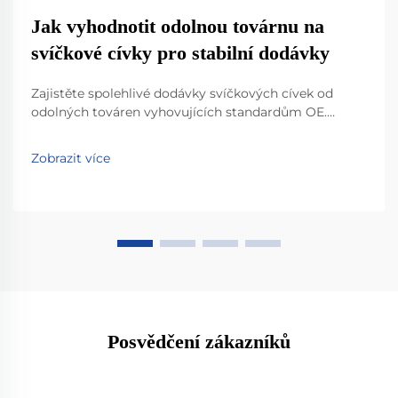
Jak vyhodnotit odolnou továrnu na
svíčkové cívky pro stabilní dodávky
Zajistěte spolehlivé dodávky svíčkových cívek od
odolných továren vyhovujících standardům OE.
Objevte klíčové normy, testovací protokoly a inovace
materiálů, které zaručují stabilitu. Požádejte ještě
Zobrazit více
dnes o hodnocení dodavatele.
Posvědčení zákazníků