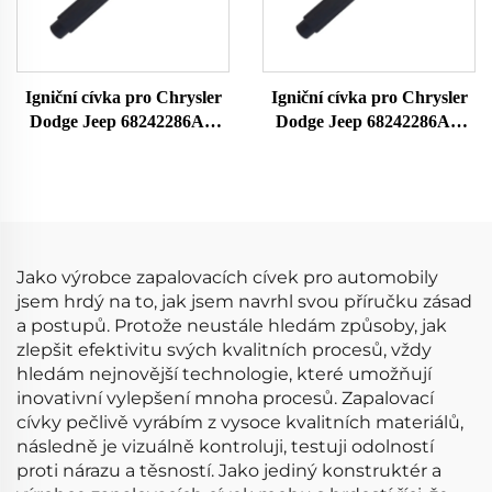
Igniční cívka pro Chrysler
Igniční cívka pro Chrysler
Dodge Jeep 68242286AA
Dodge Jeep 68242286AA
UF754 UF751 68080580AB
UF754 UF751 68080580AB
68242286AB K68242286AB
68242286AB K68242286AB
Jako výrobce zapalovacích cívek pro automobily
jsem hrdý na to, jak jsem navrhl svou příručku zásad
a postupů. Protože neustále hledám způsoby, jak
zlepšit efektivitu svých kvalitních procesů, vždy
hledám nejnovější technologie, které umožňují
inovativní vylepšení mnoha procesů. Zapalovací
cívky pečlivě vyrábím z vysoce kvalitních materiálů,
následně je vizuálně kontroluji, testuji odolností
proti nárazu a těsností. Jako jediný konstruktér a