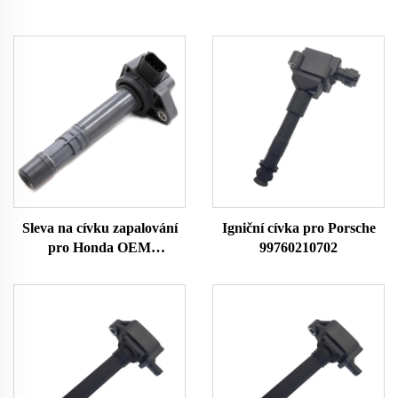
Sleva na cívku zapalování
Igniční cívka pro Porsche
pro Honda OEM
99760210702
30520PGKA01
30520PVJA01
30520PVFA01
30520RDJA01 UF400