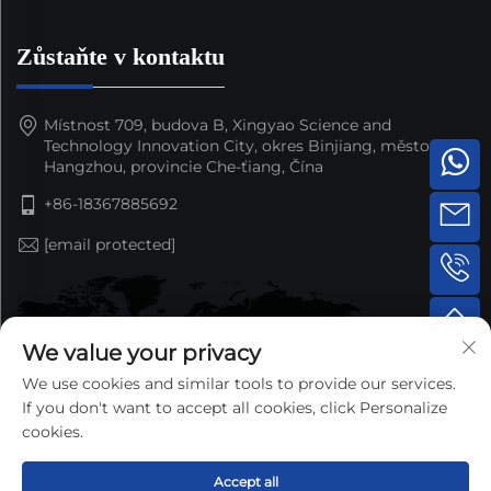
Zůstaňte v kontaktu
Místnost 709, budova B, Xingyao Science and
Technology Innovation City, okres Binjiang, město
Hangzhou, provincie Che-ťiang, Čína
+86-18367885692
[email protected]
We value your privacy
We use cookies and similar tools to provide our services.
If you don't want to accept all cookies, click Personalize
cookies.
Accept all