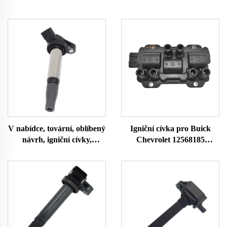
V nabídce, tovární, oblíbený
Igniční cívka pro Buick
návrh, igniční cívky,
Chevrolet 12568185
originální číslo 90919 C2007
12579177 12587153
90919C2007 90919-C2007
12595088 5114AA145
pro TOYOTA, igniční cívla,
H006T94171ZC
autodůlu
H006T94172ZC
H6T40171ZC H6T40271ZC