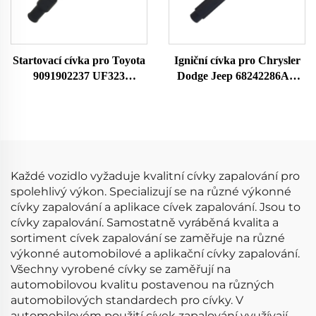
Startovací cívka pro Toyota
Igniční cívka pro Chrysler
9091902237 UF323
Dodge Jeep 68242286AA
F005X11799
UF754 UF751 68080580AB
68242286AB K68242286AB
Každé vozidlo vyžaduje kvalitní cívky zapalování pro
spolehlivý výkon. Specializují se na různé výkonné
cívky zapalování a aplikace cívek zapalování. Jsou to
cívky zapalování. Samostatně vyráběná kvalita a
sortiment cívek zapalování se zaměřuje na různé
výkonné automobilové a aplikační cívky zapalování.
Všechny vyrobené cívky se zaměřují na
automobilovou kvalitu postavenou na různých
automobilových standardech pro cívky. V
automobilovém použití cívek zapalování využívají