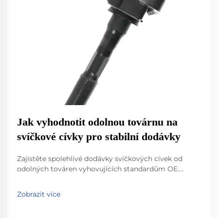
Jak vyhodnotit odolnou továrnu na
svíčkové cívky pro stabilní dodávky
Zajistěte spolehlivé dodávky svíčkových cívek od
odolných továren vyhovujících standardům OE.
Objevte klíčové normy, testovací protokoly a inovace
materiálů, které zaručují stabilitu. Požádejte ještě
Zobrazit více
dnes o hodnocení dodavatele.