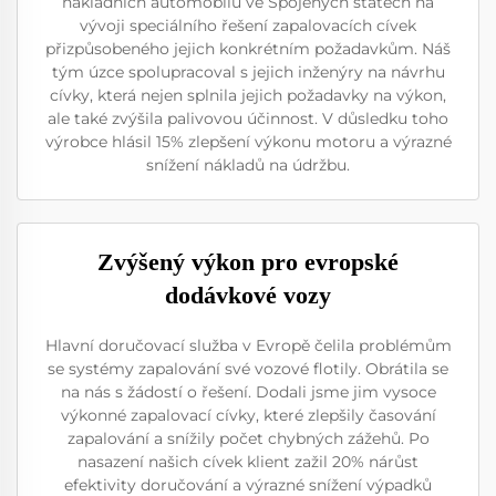
nákladních automobilů ve Spojených státech na
vývoji speciálního řešení zapalovacích cívek
přizpůsobeného jejich konkrétním požadavkům. Náš
tým úzce spolupracoval s jejich inženýry na návrhu
cívky, která nejen splnila jejich požadavky na výkon,
ale také zvýšila palivovou účinnost. V důsledku toho
výrobce hlásil 15% zlepšení výkonu motoru a výrazné
snížení nákladů na údržbu.
Zvýšený výkon pro evropské
dodávkové vozy
Hlavní doručovací služba v Evropě čelila problémům
se systémy zapalování své vozové flotily. Obrátila se
na nás s žádostí o řešení. Dodali jsme jim vysoce
výkonné zapalovací cívky, které zlepšily časování
zapalování a snížily počet chybných zážehů. Po
nasazení našich cívek klient zažil 20% nárůst
efektivity doručování a výrazné snížení výpadků