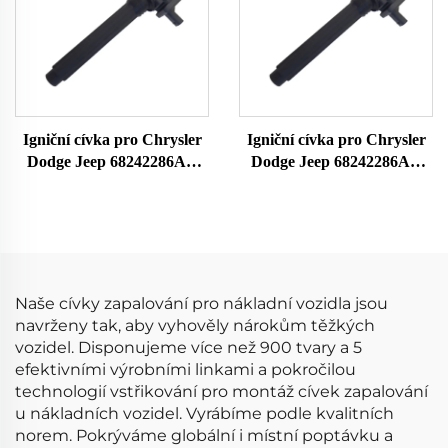
Igniční cívka pro Chrysler
Igniční cívka pro Chrysler
Dodge Jeep 68242286AA
Dodge Jeep 68242286AA
UF754 UF751 68080580AB
UF754 UF751 68080580AB
68242286AB K68242286AB
68242286AB K68242286AB
Naše cívky zapalování pro nákladní vozidla jsou
navrženy tak, aby vyhověly nárokům těžkých
vozidel. Disponujeme více než 900 tvary a 5
efektivními výrobními linkami a pokročilou
technologií vstřikování pro montáž cívek zapalování
u nákladních vozidel. Vyrábíme podle kvalitních
norem. Pokrýváme globální i místní poptávku a