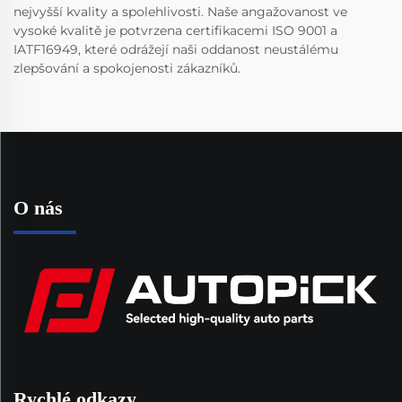
nejvyšší kvality a spolehlivosti. Naše angažovanost ve
vysoké kvalitě je potvrzena certifikacemi ISO 9001 a
IATF16949, které odrážejí naši oddanost neustálému
zlepšování a spokojenosti zákazníků.
O nás
Rychlé odkazy