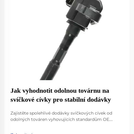
Jak vyhodnotit odolnou továrnu na
svíčkové cívky pro stabilní dodávky
Zajistěte spolehlivé dodávky svíčkových cívek od
odolných továren vyhovujících standardům OE.
Objevte klíčové normy, testovací protokoly a inovace
materiálů, které zaručují stabilitu. Požádejte ještě