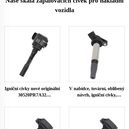
Naše škála zapalovacích cívek pro nákladní
vozidla
Igniční cívky nové originální
V nabídce, tovární, oblíbený
30520PR7A32
návrh, igniční cívky,
30520PR7A33
originální číslo 90919 C2007
30520P5GA01 Použití pro
90919C2007 90919-C2007
HO-NDA Jazz 2002-2014
pro TOYOTA, igniční cívla,
autodůlu